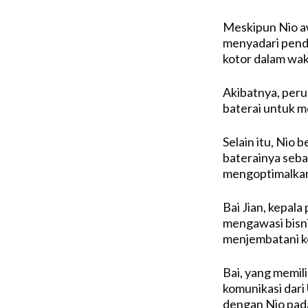
Meskipun Nio aw
menyadari pend
kotor dalam wak
Akibatnya, peru
baterai untuk m
Selain itu, Nio
baterainya seba
mengoptimalkan
Bai Jian, kepala
mengawasi bisn
menjembatani ke
Bai, yang memili
komunikasi dari
dengan Nio pada