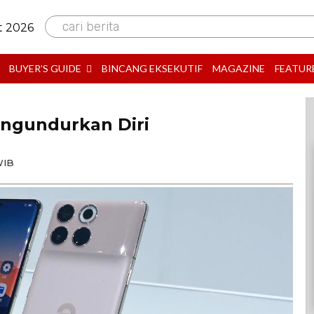
cari berita
t 2026
BUYER’S GUIDE
BINCANG EKSEKUTIF
MAGAZINE
FEATUR
ngundurkan Diri
WIB