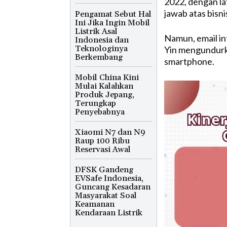
2022, dengan la
jawab atas bisni
Pengamat Sebut Hal
Ini Jika Ingin Mobil
Listrik Asal
Namun, email in
Indonesia dan
Teknologinya
Yin mengundurkan
Berkembang
smartphone.
Mobil China Kini
Mulai Kalahkan
Produk Jepang,
Terungkap
Penyebabnya
Xiaomi N7 dan N9
Raup 100 Ribu
Reservasi Awal
DFSK Gandeng
EVSafe Indonesia,
Guncang Kesadaran
Masyarakat Soal
Keamanan
Kendaraan Listrik