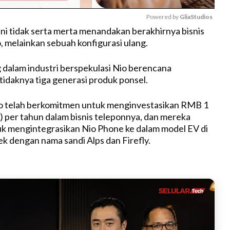
Powered by 
GliaStudios
i tidak serta merta menandakan berakhirnya bisnis
 melainkan sebuah konfigurasi ulang.
M
u
dalam industri berspekulasi Nio berencana
t
idaknya tiga generasi produk ponsel.
e
o telah berkomitmen untuk menginvestasikan RMB 1
a) per tahun dalam bisnis teleponnya, dan mereka
k mengintegrasikan Nio Phone ke dalam model EV di
 dengan nama sandi Alps dan Firefly.