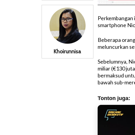
Perkembangan in
smartphone Nio,
Beberapa orang 
meluncurkan set
Khoirunnisa
Sebelumnya, Ni
miliar (€130 jut
bermaksud untu
bawah sub-merek
Tonton juga: