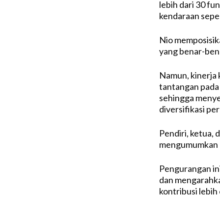
lebih dari 30 fu
kendaraan seper
Nio memposisika
yang benar-bena
Namun, kinerja
tantangan pada 
sehingga menye
diversifikasi pe
Pendiri, ketua, 
mengumumkan re
Pengurangan ini
dan mengarahka
kontribusi lebi