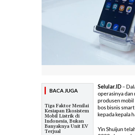
Selular.ID
– Dal
BACA JUGA
operasinya dan m
produsen mobil 
Tiga Faktor Menilai
bos bisnis smar
Kesiapan Ekosistem
kepada kepala h
Mobil Listrik di
Indonesia, Bukan
Banyaknya Unit EV
Yin Shuijun tel
Terjual