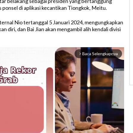
tar belakang sebagai presiden yang bertanggung
s ponsel di aplikasi kecantikan Tiongkok, Meitu.
ternal Nio tertanggal 5 Januari 2024, mengungkapkan
 diri, dan Bai Jian akan mengambil alih kendali divisi
Baca Selengkapnya
arrow_forward_ios