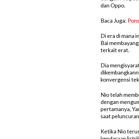
dan Oppo.
Baca Juga:
Pons
Di era di mana 
Bai membayangka
terkait erat.
Dia mengisyara
dikembangkanny
konvergensi tek
Nio telah memb
dengan mengumu
pertamanya, Yan
saat peluncuran
Ketika Nio teru
kendaraan listri