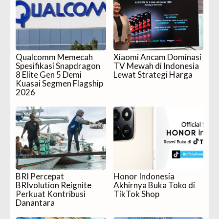
Qualcomm Memecah
Xiaomi Ancam Dominasi
Spesifikasi Snapdragon
TV Mewah di Indonesia
8 Elite Gen 5 Demi
Lewat Strategi Harga
Kuasai Segmen Flagship
2026
BRI Percepat
Honor Indonesia
BRIvolution Reignite
Akhirnya Buka Toko di
Perkuat Kontribusi
TikTok Shop
Danantara