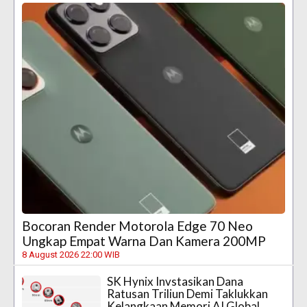
Bocoran Render Motorola Edge 70 Neo
Ungkap Empat Warna Dan Kamera 200MP
8 August 2026 22:00 WIB
SK Hynix Invstasikan Dana
Ratusan Triliun Demi Taklukkan
Kelangkaan Memori AI Global