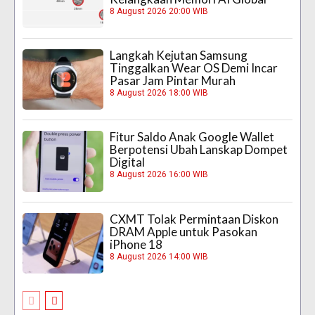
8 August 2026 20:00 WIB
Langkah Kejutan Samsung
Tinggalkan Wear OS Demi Incar
Pasar Jam Pintar Murah
8 August 2026 18:00 WIB
Fitur Saldo Anak Google Wallet
Berpotensi Ubah Lanskap Dompet
Digital
8 August 2026 16:00 WIB
CXMT Tolak Permintaan Diskon
DRAM Apple untuk Pasokan
iPhone 18
8 August 2026 14:00 WIB