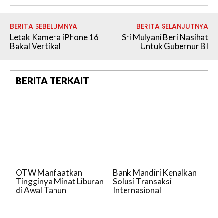
BERITA SEBELUMNYA
BERITA SELANJUTNYA
Letak Kamera iPhone 16
Sri Mulyani Beri Nasihat
Bakal Vertikal
Untuk Gubernur BI
BERITA TERKAIT
OTW Manfaatkan
Bank Mandiri Kenalkan
Tingginya Minat Liburan
Solusi Transaksi
di Awal Tahun
Internasional