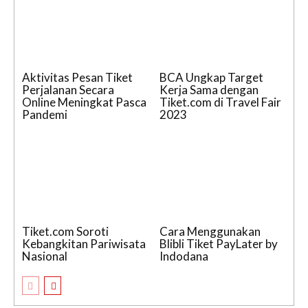
Aktivitas Pesan Tiket
BCA Ungkap Target
Perjalanan Secara
Kerja Sama dengan
Online Meningkat Pasca
Tiket.com di Travel Fair
Pandemi
2023
Tiket.com Soroti
Cara Menggunakan
Kebangkitan Pariwisata
Blibli Tiket PayLater by
Nasional
Indodana