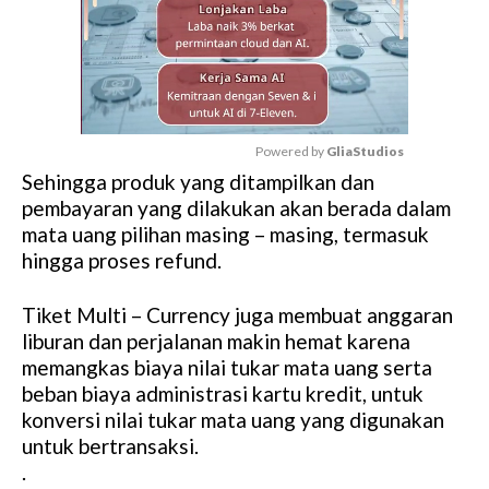
Powered by 
GliaStudios
Sehingga produk yang ditampilkan dan
M
pembayaran yang dilakukan akan berada dalam
u
mata uang pilihan masing – masing, termasuk
t
hingga proses refund.
e
Tiket Multi – Currency juga membuat anggaran
liburan dan perjalanan makin hemat karena
memangkas biaya nilai tukar mata uang serta
beban biaya administrasi kartu kredit, untuk
konversi nilai tukar mata uang yang digunakan
untuk bertransaksi.
.