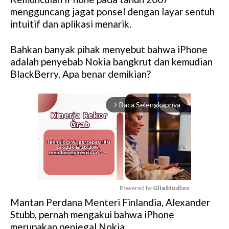
mengguncang jagat ponsel dengan layar sentuh
intuitif dan aplikasi menarik.
Bahkan banyak pihak menyebut bahwa iPhone
adalah penyebab Nokia bangkrut dan kemudian
BlackBerry. Apa benar demikian?
Baca Selengkapnya
arrow_forward_ios
Powered by 
GliaStudios
Mantan Perdana Menteri Finlandia, Alexander
M
Stubb, pernah mengakui bahwa iPhone
u
merupakan penjegal Nokia.
t