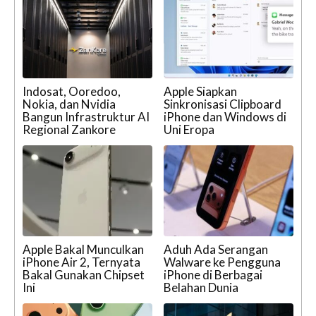
Indosat, Ooredoo,
Apple Siapkan
Nokia, dan Nvidia
Sinkronisasi Clipboard
Bangun Infrastruktur AI
iPhone dan Windows di
Regional Zankore
Uni Eropa
Apple Bakal Munculkan
Aduh Ada Serangan
iPhone Air 2, Ternyata
Walware ke Pengguna
Bakal Gunakan Chipset
iPhone di Berbagai
Ini
Belahan Dunia