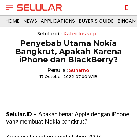
HOME
NEWS
APPLICATIONS
BUYER’S GUIDE
BINCAN
Selular.id -
Kaleidoskop
Penyebab Utama Nokia
Bangkrut, Apakah Karena
iPhone dan BlackBerry?
Penulis :
Suharno
17 October 2022 07:00 WIB
Selular.ID –
Apakah benar Apple dengan iPhone
yang membuat Nokia bangkrut?
Kemunculan iPhone pada tahun 2007