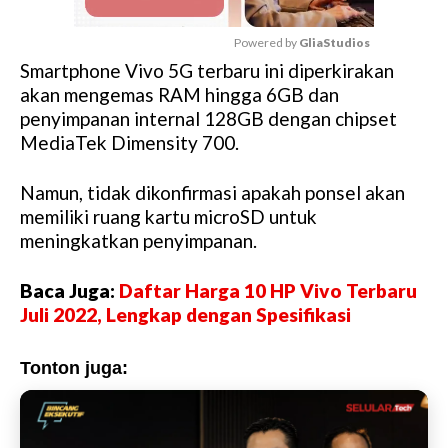
Powered by 
GliaStudios
Smartphone Vivo 5G terbaru ini diperkirakan
M
akan mengemas RAM hingga 6GB dan
u
penyimpanan internal 128GB dengan chipset
t
MediaTek Dimensity 700.
e
Namun, tidak dikonfirmasi apakah ponsel akan
memiliki ruang kartu microSD untuk
meningkatkan penyimpanan.
Baca Juga:
Daftar Harga 10 HP Vivo Terbaru
Juli 2022, Lengkap dengan Spesifikasi
Tonton juga: