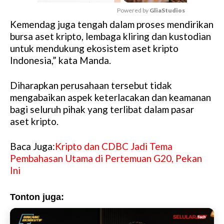
Powered by 
GliaStudios
Kemendag juga tengah dalam proses mendirikan
M
bursa aset kripto, lembaga kliring dan kustodian
u
untuk mendukung ekosistem aset kripto
t
Indonesia,” kata Manda.
e
Diharapkan perusahaan tersebut tidak
mengabaikan aspek keterlacakan dan keamanan
bagi seluruh pihak yang terlibat dalam pasar
aset kripto.
Baca Juga:
Kripto dan CDBC Jadi Tema
Pembahasan Utama di Pertemuan G20, Pekan
Ini
Tonton juga: