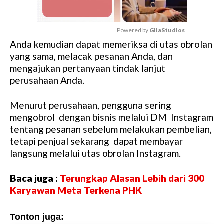
Powered by 
GliaStudios
Anda kemudian dapat memeriksa di utas obrolan
M
yang sama, melacak pesanan Anda, dan
u
mengajukan pertanyaan tindak lanjut
t
perusahaan Anda.
e
Menurut perusahaan, pengguna sering
mengobrol dengan bisnis melalui DM Instagram
tentang pesanan sebelum melakukan pembelian,
tetapi penjual sekarang dapat membayar
langsung melalui utas obrolan Instagram.
Baca juga :
Terungkap Alasan Lebih dari 300
Karyawan Meta Terkena PHK
Tonton juga: