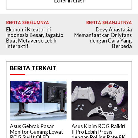
Editor in Chief
BERITA SEBELUMNYA
BERITA SELANJUTNYA
Ekonomi Kreator di
Devy Anastasia
Indonesia Besar, Jagat.io
Memanfaatkan Onlyfans
Buat Metaverse Lebih
dengan Cara Yang
Interaktif
Berbeda
BERITA TERKAIT
Asus Gebrak Pasar
Asus Klaim ROG Raikiri
Monitor Gaming Lewat
II Pro Lebih Presisi
ROG Swift OLED
dengan Polling Rate 8K