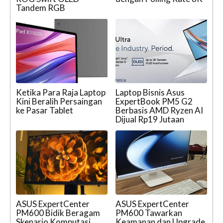
Tandem RGB
Ketika Para Raja Laptop
Laptop Bisnis Asus
Kini Beralih Persaingan
ExpertBook PM5 G2
ke Pasar Tablet
Berbasis AMD Ryzen AI
Dijual Rp19 Jutaan
ASUS ExpertCenter
ASUS ExpertCenter
PM600 Bidik Beragam
PM600 Tawarkan
Skenario Komputasi
Keamanan dan Upgrade