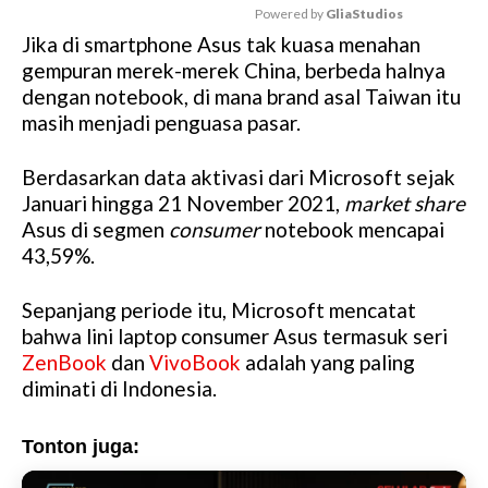
Powered by 
GliaStudios
Jika di smartphone Asus tak kuasa menahan
M
gempuran merek-merek China, berbeda halnya
u
dengan notebook, di mana brand asal Taiwan itu
t
masih menjadi penguasa pasar.
e
Berdasarkan data aktivasi dari Microsoft sejak
Januari hingga 21 November 2021,
market share
Asus di segmen
consumer
notebook mencapai
43,59%.
Sepanjang periode itu, Microsoft mencatat
bahwa lini laptop consumer Asus termasuk seri
ZenBook
dan
VivoBook
adalah yang paling
diminati di Indonesia.
Tonton juga: