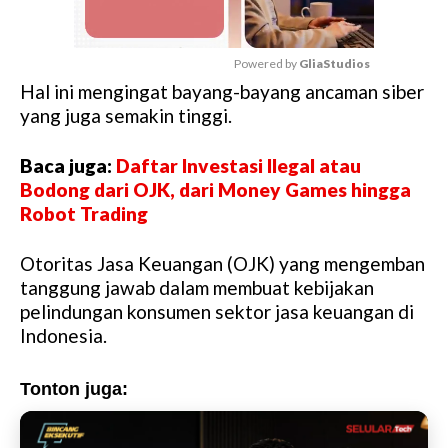
Powered by 
GliaStudios
Hal ini mengingat bayang-bayang ancaman siber
M
yang juga semakin tinggi.
u
t
Baca juga:
Daftar Investasi Ilegal atau
e
Bodong dari OJK, dari Money Games hingga
Robot Trading
Otoritas Jasa Keuangan (OJK) yang mengemban
tanggung jawab dalam membuat kebijakan
pelindungan konsumen sektor jasa keuangan di
Indonesia.
Tonton juga: