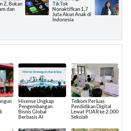
n Z, Bukan
TikTok
am dan
Nonaktifkan 1,7
Juta Akun Anak di
Indonesia
angun
Hisense Ungkap
Telkom Perluas
Pengembangan
Pendidikan Digital
i
Bisnis Global
Lewat PIJAR ke 2.000
Berbasis AI
Sekolah