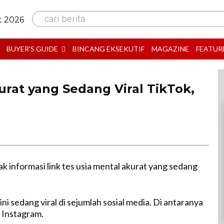
cari berita
t 2026
BUYER’S GUIDE
BINCANG EKSEKUTIF
MAGAZINE
FEATUR
urat yang Sedang Viral TikTok,
ak informasi link tes usia mental akurat yang sedang
ini sedang viral di sejumlah sosial media. Di antaranya
, Instagram.