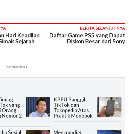
NYA
BERITA SELANJUTNYA
n Hari Keadilan
Daftar Game PS5 yang Dapat
 Simak Sejarah
Diskon Besar dari Sony
- Advertisement 1-
iming,
KPPU Panggil
Tok yang
TikTok dan
di Orang
Tokopedia Atas
a Nomor 2
Praktik Monopoli
dia Sosial
Menkomdigi: