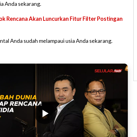
ia Anda sekarang.
M
u
ok Rencana Akan Luncurkan Fitur Filter Postingan
t
e
mental Anda sudah melampaui usia Anda sekarang.