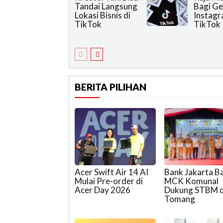
Tandai Langsung
Bagi Ge
Lokasi Bisnis di
Instagr
TikTok
TikTok
BERITA PILIHAN
Acer Swift Air 14 AI
Bank Jakarta B
Mulai Pre-order di
MCK Komunal
Acer Day 2026
Dukung STBM d
Tomang