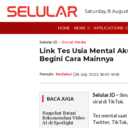
Saturday, 8 Augus
HOME
NEWS
APPLICATIONS
Selular.ID -
Social Media
Link Tes Usia Mental Ak
Begini Cara Mainnya
Penulis:
Redaksi
16 July 2022 18:00 WIB
Selular.ID –
Sim
BACA JUGA
viral di TikTok.
Snapchat Batasi
Tes mental saat 
Rekomendasi Video
Twitter, TikTok
AI di Spotlight