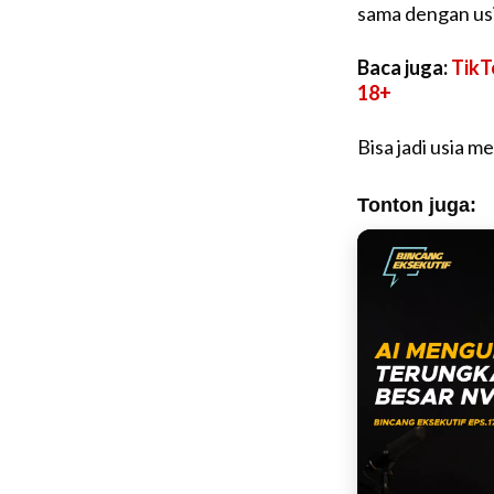
sama dengan us
Baca juga:
TikT
18+
Bisa jadi usia 
Tonton juga: