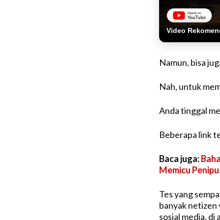
Video Rekomen
Namun, bisa juga
Nah, untuk mema
Anda tinggal m
Beberapa link te
Baca juga:
Baha
Memicu Penipu
Tes yang sempat 
banyak netizen 
sosial media, di