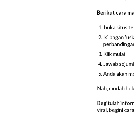
Berikut cara ma
buka situs te
Isi bagan ‘us
perbandingan
Klik mulai
Jawab sejuml
Anda akan me
Nah, mudah bu
Begitulah infor
viral, begini car