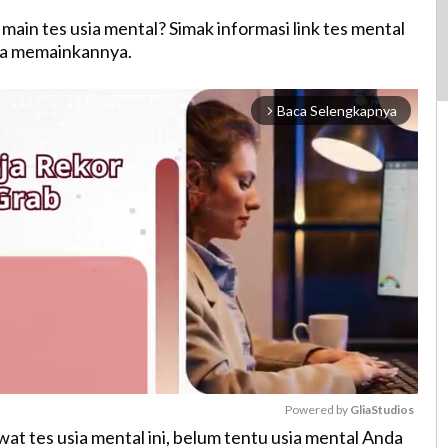
ain tes usia mental? Simak informasi link tes mental
ra memainkannya.
Baca Selengkapnya
arrow_forward_ios
Powered by 
GliaStudios
wat tes usia mental ini, belum tentu usia mental Anda