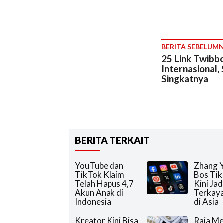
BERITA SEBELUM
25 Link Twibbo
Internasional,
Singkatnya
BERITA TERKAIT
YouTube dan
Zhang Y
TikTok Klaim
Bos Tik
Telah Hapus 4,7
Kini Ja
Akun Anak di
Terkay
Indonesia
di Asia
Kreator Kini Bisa
Raja Me