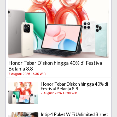
Honor Tebar Diskon hingga 40% di Festival
Belanja 8.8
7 August 2026 16:30 WIB
Honor Tebar Diskon hingga 40% di
Festival Belanja 8.8
7 August 2026 16:30 WIB
Intip 4 Paket WiFi Unlimited Biznet