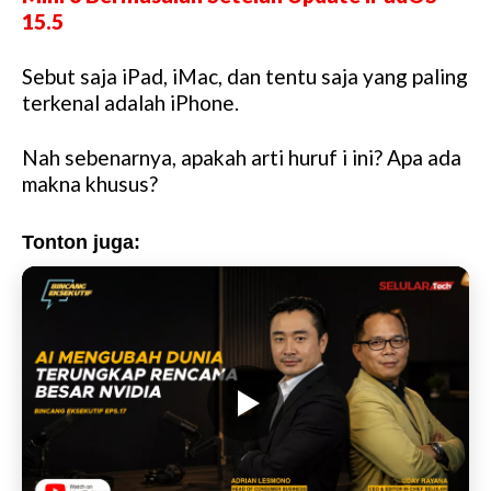
u
15.5
t
e
Sebut saja iPad, iMac, dan tentu saja yang paling
terkenal adalah iPhone.
Nah sebenarnya, apakah arti huruf i ini? Apa ada
makna khusus?
Tonton juga: