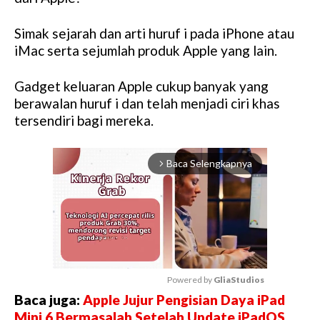
Simak sejarah dan arti huruf i pada iPhone atau
iMac serta sejumlah produk Apple yang lain.
Gadget keluaran Apple cukup banyak yang
berawalan huruf i dan telah menjadi ciri khas
tersendiri bagi mereka.
Baca Selengkapnya
arrow_forward_ios
Powered by 
GliaStudios
Baca juga:
Apple Jujur Pengisian Daya iPad
M
Mini 6 Bermasalah Setelah Update iPadOS