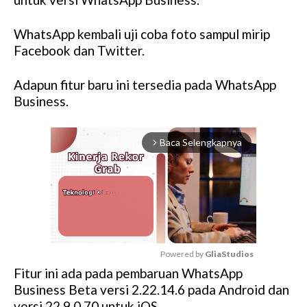
WhatsApp kembali uji coba foto sampul mirip
Facebook dan Twitter.
Adapun fitur baru ini tersedia pada WhatsApp
Business.
Baca Selengkapnya
arrow_forward_ios
Powered by 
GliaStudios
Fitur ini ada pada pembaruan WhatsApp
M
Business Beta versi 2.22.14.6 pada Android dan
u
versi 22.9.0.70 untuk iOS.