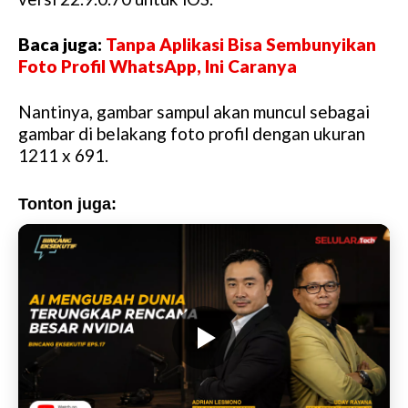
t
e
Baca juga:
Tanpa Aplikasi Bisa Sembunyikan
Foto Profil WhatsApp, Ini Caranya
Nantinya, gambar sampul akan muncul sebagai
gambar di belakang foto profil dengan ukuran
1211 x 691.
Tonton juga: