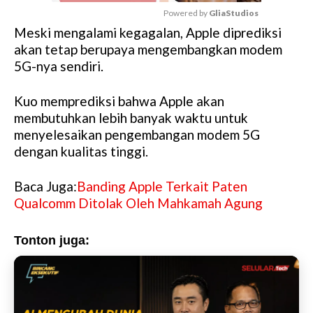
Powered by 
GliaStudios
Meski mengalami kegagalan, Apple diprediksi
M
akan tetap berupaya mengembangkan modem
u
5G-nya sendiri.
t
e
Kuo memprediksi bahwa Apple akan
membutuhkan lebih banyak waktu untuk
menyelesaikan pengembangan modem 5G
dengan kualitas tinggi.
Baca Juga:
Banding Apple Terkait Paten
Qualcomm Ditolak Oleh Mahkamah Agung
Tonton juga: