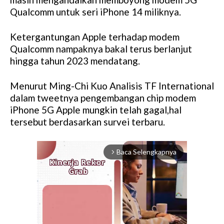
Qualcomm untuk seri iPhone 14 miliknya.
Ketergantungan Apple terhadap modem
Qualcomm nampaknya bakal terus berlanjut
hingga tahun 2023 mendatang.
Menurut Ming-Chi Kuo Analisis TF International
dalam tweetnya pengembangan chip modem
iPhone 5G Apple mungkin telah gagal,hal
tersebut berdasarkan survei terbaru.
Baca Selengkapnya
arrow_forward_ios