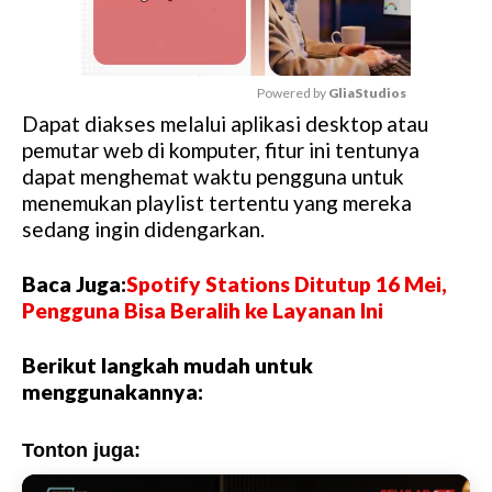
Powered by 
GliaStudios
Dapat diakses melalui aplikasi desktop atau
M
pemutar web di komputer, fitur ini tentunya
u
dapat menghemat waktu pengguna untuk
t
menemukan playlist tertentu yang mereka
e
sedang ingin didengarkan.
Baca Juga:
Spotify Stations Ditutup 16 Mei,
Pengguna Bisa Beralih ke Layanan Ini
Berikut langkah mudah untuk
menggunakannya:
Tonton juga: