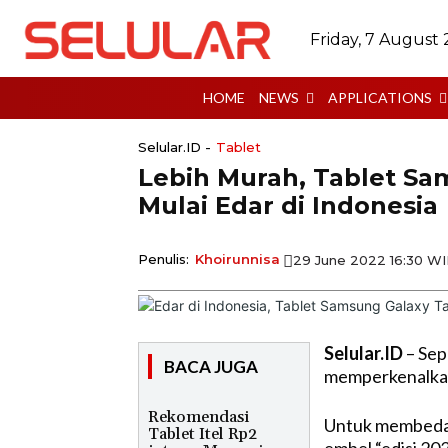
Friday, 7 August
HOME
NEWS
APPLICATIONS
Selular.ID -
Tablet
Lebih Murah, Tablet Sa
Mulai Edar di Indonesia
Penulis:
Khoirunnisa
29 June 2022 16:30 W
Selular.ID
– Sep
BACA JUGA
memperkenalkan 
Rekomendasi
Untuk membeda
Tablet Itel Rp2