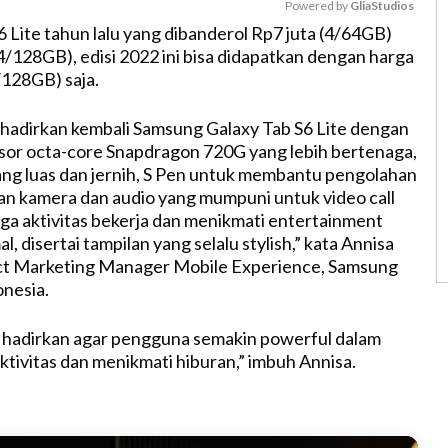
Powered by 
GliaStudios
 Lite tahun lalu yang dibanderol Rp7 juta (4/64GB)
(4/128GB), edisi 2022 ini bisa didapatkan dengan harga
M
128GB) saja.
u
t
adirkan kembali Samsung Galaxy Tab S6 Lite dengan
e
sor octa-core Snapdragon 720G yang lebih bertenaga,
 yang luas dan jernih, S Pen untuk membantu pengolahan
an kamera dan audio yang mumpuni untuk video call
ga aktivitas bekerja dan menikmati entertainment
, disertai tampilan yang selalu stylish,” kata Annisa
ct Marketing Manager Mobile Experience, Samsung
onesia.
mi hadirkan agar pengguna semakin powerful dalam
ktivitas dan menikmati hiburan,” imbuh Annisa.