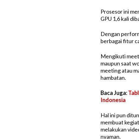
Prosesor ini me
GPU 1,6 kali di
Dengan perform
berbagai fitur c
Mengikuti meetin
maupun saat wo
meeting atau ma
hambatan.
Baca Juga:
Tabl
Indonesia
Hal ini pun ditu
membuat kegiata
melakukan video 
nyaman.