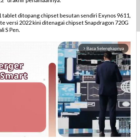
22″ di akhir penamaannya.
1 tablet ditopang chipset besutan sendiri Exynos 9611,
ite versi 2022 kini ditenagai chipset Snapdragon 720G
li S Pen.
Baca Selengkapnya
arrow_forward_ios