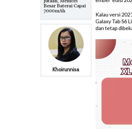
embel “edisi 20
jutaan, Memori
Besar Baterai Capai
7000mAh
Kalau versi 202
Galaxy Tab S6 L
dan tetap dibeka
Khoirunnisa