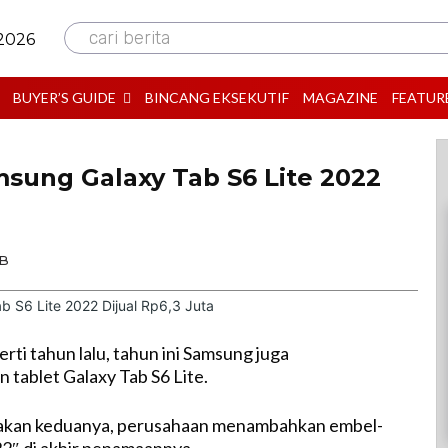
cari berita
 2026
BUYER’S GUIDE
BINCANG EKSEKUTIF
MAGAZINE
FEATUR
msung Galaxy Tab S6 Lite 2022
IB
erti tahun lalu, tahun ini Samsung juga
tablet Galaxy Tab S6 Lite.
kan keduanya, perusahaan menambahkan embel-