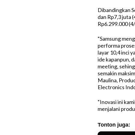
Dibandingkan S6
dan Rp7,3 juta 
Rp6.299.000 (4/
“Samsung mengh
performa prose
layar 10,4 inci
ide kapanpun, d
meeting, sehing
semakin maksimal
Maulina, Produ
Electronics Ind
“Inovasi ini ka
menjalani produ
Tonton juga: