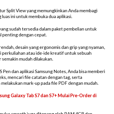
fitur Split View yang memungkinkan Anda membagi
g luas ini untuk membuka dua aplikasi.
ang sudah tersedia dalam paket pembelian untuk
l penting dengan cepat.
rendah, desain yang ergonomis dan grip yang nyaman,
 perkuliahan atau ide-ide kreatif untuk sebuah
or semakin mudah dilakukan.
 Pen dan aplikasi Samsung Notes, Anda bisa memberi
eks, mencari file catatan dengan tag, serta
melakukan mark-up pada file PDF dengan mudah.
ung Galaxy Tab S7 dan S7+ Mulai Pre-Order di
mulus smooth juga ditopang oleh RAM 4GB dan