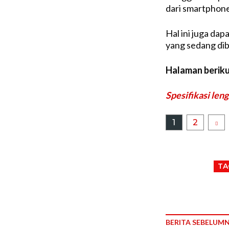
dari smartphone
Hal ini juga da
yang sedang dib
Halaman berik
Spesifikasi len
1
2
TA
BERITA SEBELUM