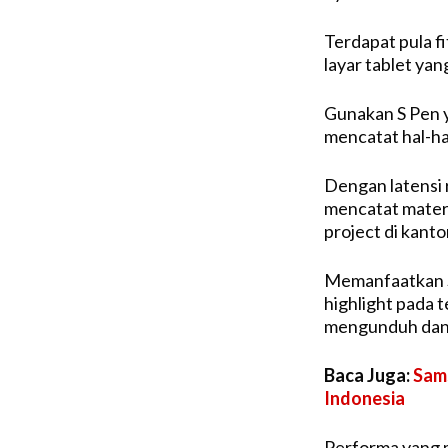
Terdapat pula 
layar tablet yan
Gunakan S Pen y
mencatat hal-ha
Dengan latensi 
mencatat materi
project di kant
Memanfaatkan S
highlight pada t
mengunduh dan 
Baca Juga:
Sams
Indonesia
Performa yang 