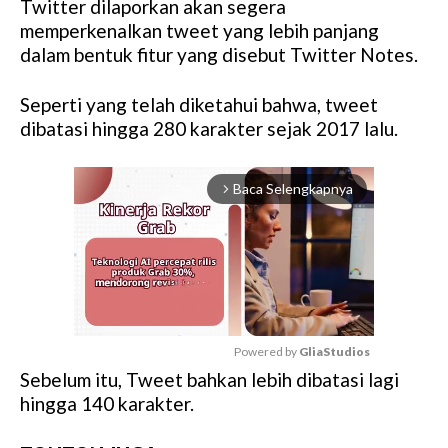
Twitter dilaporkan akan segera
memperkenalkan tweet yang lebih panjang
dalam bentuk fitur yang disebut Twitter Notes.
Seperti yang telah diketahui bahwa, tweet
dibatasi hingga 280 karakter sejak 2017 lalu.
Baca Selengkapnya
arrow_forward_ios
Powered by 
GliaStudios
Sebelum itu, Tweet bahkan lebih dibatasi lagi
M
hingga 140 karakter.
u
t