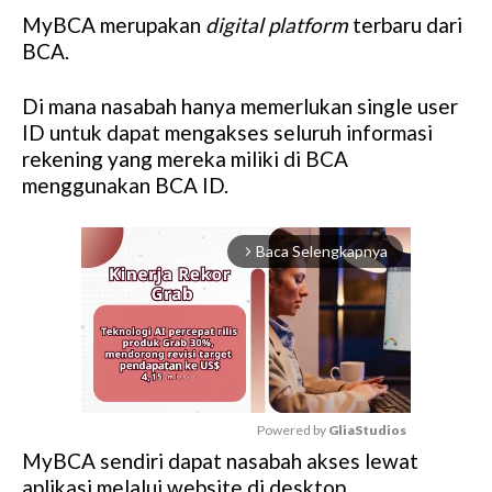
MyBCA merupakan
digital platform
terbaru dari
BCA.
Di mana nasabah hanya memerlukan single user
ID untuk dapat mengakses seluruh informasi
rekening yang mereka miliki di BCA
menggunakan BCA ID.
Baca Selengkapnya
arrow_forward_ios
Powered by 
GliaStudios
MyBCA sendiri dapat nasabah akses lewat
M
aplikasi melalui website di desktop.