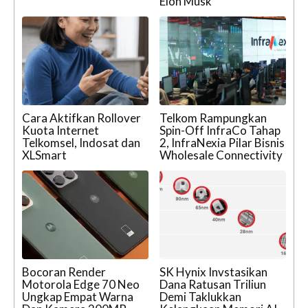
Elon Musk
Cara Aktifkan Rollover
Telkom Rampungkan
Kuota Internet
Spin-Off InfraCo Tahap
Telkomsel, Indosat dan
2, InfraNexia Pilar Bisnis
XLSmart
Wholesale Connectivity
Bocoran Render
SK Hynix Invstasikan
Motorola Edge 70 Neo
Dana Ratusan Triliun
Ungkap Empat Warna
Demi Taklukkan