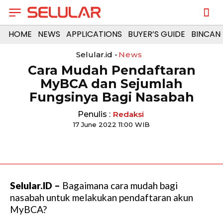
HOME
NEWS
APPLICATIONS
BUYER’S GUIDE
BINCAN
Selular.id -
News
Cara Mudah Pendaftaran
MyBCA dan Sejumlah
Fungsinya Bagi Nasabah
Penulis :
Redaksi
17 June 2022 11:00 WIB
Selular.ID –
Bagaimana cara mudah bagi
nasabah untuk melakukan pendaftaran akun
MyBCA?