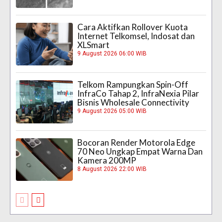
Cara Aktifkan Rollover Kuota
Internet Telkomsel, Indosat dan
XLSmart
9 August 2026 06:00 WIB
Telkom Rampungkan Spin-Off
InfraCo Tahap 2, InfraNexia Pilar
Bisnis Wholesale Connectivity
9 August 2026 05:00 WIB
Bocoran Render Motorola Edge
70 Neo Ungkap Empat Warna Dan
Kamera 200MP
8 August 2026 22:00 WIB