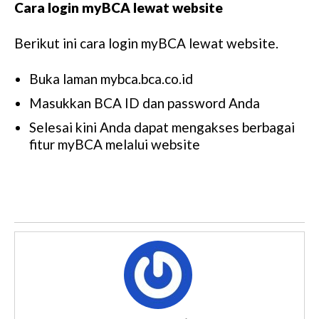
Cara login myBCA lewat website
Berikut ini cara login myBCA lewat website.
Buka laman mybca.bca.co.id
Masukkan BCA ID dan password Anda
Selesai kini Anda dapat mengakses berbagai
fitur myBCA melalui website