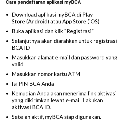
Cara pendaftaran aplikasi myBCA
Download aplikasi myBCA di Play
Store (Android) atau App Store (iOS)
Buka aplikasi dan klik “Registrasi”
Selanjutnya akan diarahkan untuk registrasi
BCA ID
Masukkan alamat e-mail dan password yang
valid
Masukkan nomor kartu ATM
Isi PIN BCA Anda
Kemudian Anda akan menerima link aktivasi
yang dikirimkan lewat e-mail. Lakukan
aktivasi BCA ID.
Setelah aktif, myBCA siap digunakan.