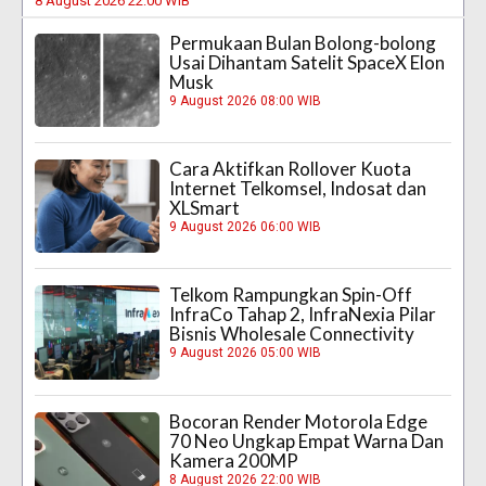
8 August 2026 22:00 WIB
Permukaan Bulan Bolong-bolong
Usai Dihantam Satelit SpaceX Elon
Musk
9 August 2026 08:00 WIB
Cara Aktifkan Rollover Kuota
Internet Telkomsel, Indosat dan
XLSmart
9 August 2026 06:00 WIB
Telkom Rampungkan Spin-Off
InfraCo Tahap 2, InfraNexia Pilar
Bisnis Wholesale Connectivity
9 August 2026 05:00 WIB
Bocoran Render Motorola Edge
70 Neo Ungkap Empat Warna Dan
Kamera 200MP
8 August 2026 22:00 WIB