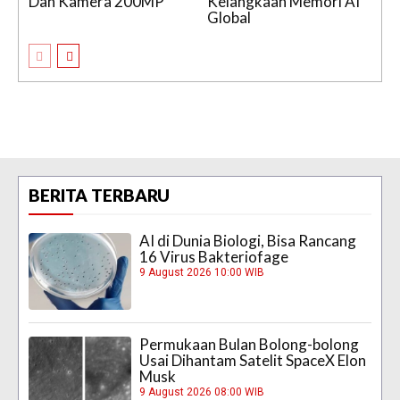
Dan Kamera 200MP
Kelangkaan Memori AI
Global
BERITA TERBARU
AI di Dunia Biologi, Bisa Rancang
16 Virus Bakteriofage
9 August 2026 10:00 WIB
Permukaan Bulan Bolong-bolong
Usai Dihantam Satelit SpaceX Elon
Musk
9 August 2026 08:00 WIB