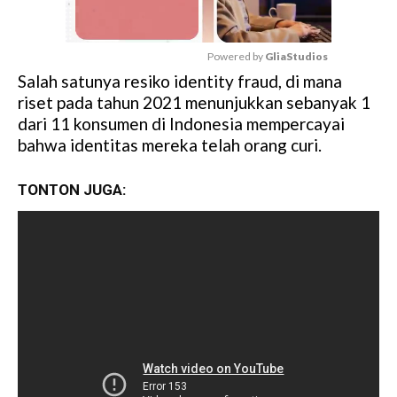
Powered by 
GliaStudios
Salah satunya resiko identity fraud, di mana
M
riset pada tahun 2021 menunjukkan sebanyak 1
u
dari 11 konsumen di Indonesia mempercayai
t
bahwa identitas mereka telah orang curi.
e
TONTON JUGA: