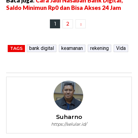
Baca juga:
Cara Jadi Nasabah Bank Digital,
Saldo Minimun Rp0 dan Bisa Akses 24 Jam
1
2
bank digital
keamanan
rekening
Vida
TAGS
Suharno
https://selular.id/