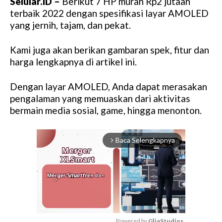
Selular.ID –
Berikut 7 HP murah Rp2 jutaan
terbaik 2022 dengan spesifikasi layar AMOLED
yang jernih, tajam, dan pekat.
Kami juga akan berikan gambaran spek, fitur dan
harga lengkapnya di artikel ini.
Dengan layar AMOLED, Anda dapat merasakan
pengalaman yang memuaskan dari aktivitas
bermain media sosial, game, hingga menonton.
Baca Selengkapnya
arrow_forward_ios
Powered by 
GliaStudios