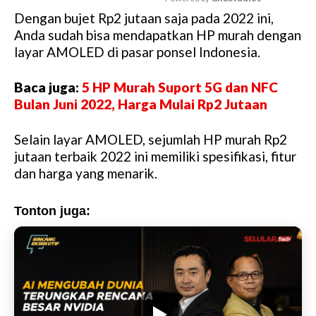
Dengan bujet Rp2 jutaan saja pada 2022 ini,
M
Anda sudah bisa mendapatkan HP murah dengan
u
layar AMOLED di pasar ponsel Indonesia.
t
e
Baca juga:
5 HP Murah Suport 5G dan NFC
Bulan Juni 2022, Harga Mulai Rp2 Jutaan
Selain layar AMOLED, sejumlah HP murah Rp2
jutaan terbaik 2022 ini memiliki spesifikasi, fitur
dan harga yang menarik.
Tonton juga: