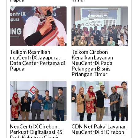
Telkom Resmikan
Telkom Cirebon
neuCentrIX Jayapura,
Kenalkan Layanan
Data Center Pertama di
NeuCentrIX Pada
Papua
Pelanggan Bisnis
Priangan Timur
NeuCentrIX Cirebon
CDN Net Pakai Layanan
Perkuat Digitalisasi RS
NeuCentrIX di Cirebon
Dadi Keluarga Ciamis