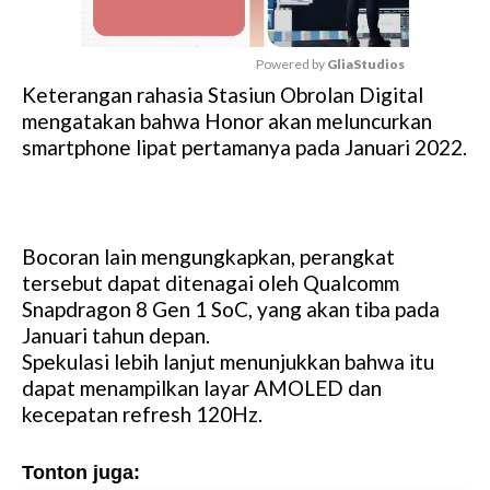
Powered by 
GliaStudios
Keterangan rahasia Stasiun Obrolan Digital
M
mengatakan bahwa Honor akan meluncurkan
u
smartphone lipat pertamanya pada Januari 2022.
t
e
Bocoran lain mengungkapkan, perangkat
tersebut dapat ditenagai oleh Qualcomm
Snapdragon 8 Gen 1 SoC, yang akan tiba pada
Januari tahun depan.
Spekulasi lebih lanjut menunjukkan bahwa itu
dapat menampilkan layar AMOLED dan
kecepatan refresh 120Hz.
Tonton juga: