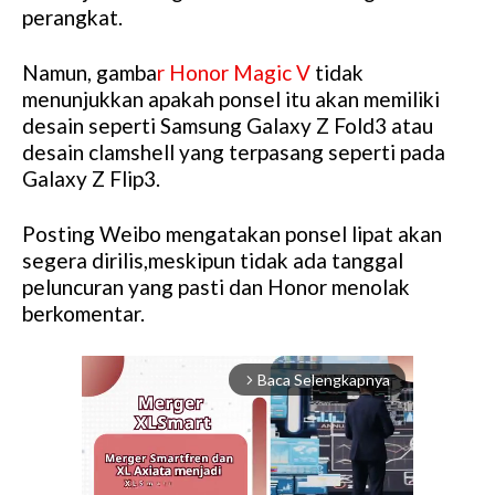
perangkat.
Namun, gamba
r Honor Magic V
tidak
menunjukkan apakah ponsel itu akan memiliki
desain seperti Samsung Galaxy Z Fold3 atau
desain clamshell yang terpasang seperti pada
Galaxy Z Flip3.
Posting Weibo mengatakan ponsel lipat akan
segera dirilis,meskipun tidak ada tanggal
peluncuran yang pasti dan Honor menolak
berkomentar.
Baca Selengkapnya
arrow_forward_ios