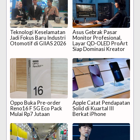
Teknologi Keselamatan
Asus Gebrak Pasar
Jadi Fokus Baru Industri
Monitor Profesional,
Otomotif di GIIAS 2026
Layar QD-OLED ProArt
Siap Dominasi Kreator
Oppo Buka Pre-order
Apple Catat Pendapatan
Reno16 F 5G Eco Pack
Solid di Kuartal III
Mulai Rp7 Jutaan
Berkat iPhone