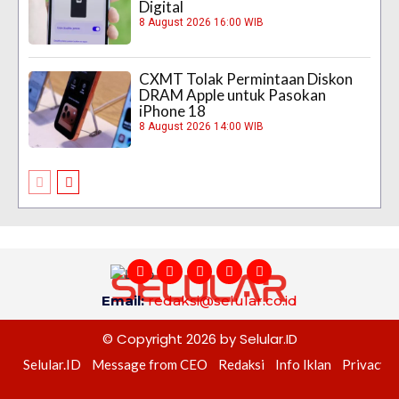
Digital
8 August 2026 16:00 WIB
CXMT Tolak Permintaan Diskon
DRAM Apple untuk Pasokan
iPhone 18
8 August 2026 14:00 WIB
Email:
redaksi@selular.co.id
© Copyright 2026 by Selular.ID
Selular.ID
Message from CEO
Redaksi
Info Iklan
Privacy P