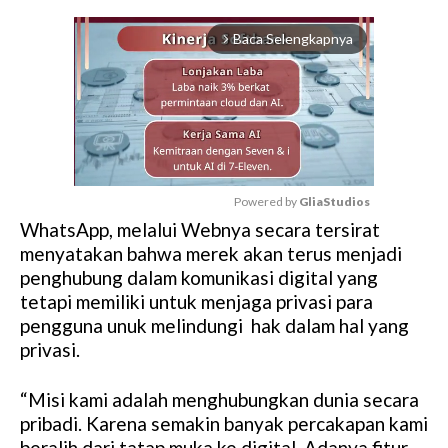
Baca Selengkapnya
arrow_forward_ios
Powered by 
GliaStudios
WhatsApp, melalui Webnya secara tersirat
M
menyatakan bahwa merek akan terus menjadi
u
penghubung dalam komunikasi digital yang
t
tetapi memiliki untuk menjaga privasi para
e
pengguna unuk melindungi hak dalam hal yang
privasi.
“Misi kami adalah menghubungkan dunia secara
pribadi. Karena semakin banyak percakapan kami
beralih dari tatap muka ke digital, Adanya fitur