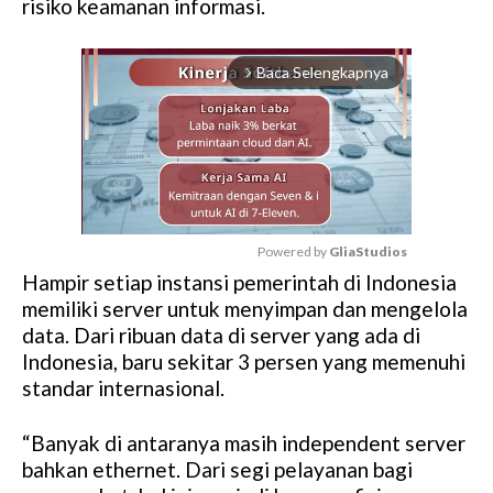
risiko keamanan informasi.
Baca Selengkapnya
arrow_forward_ios
Powered by 
GliaStudios
Hampir setiap instansi pemerintah di Indonesia
M
memiliki server untuk menyimpan dan mengelola
u
data. Dari ribuan data di server yang ada di
t
Indonesia, baru sekitar 3 persen yang memenuhi
e
standar internasional.
“Banyak di antaranya masih independent server
bahkan ethernet. Dari segi pelayanan bagi