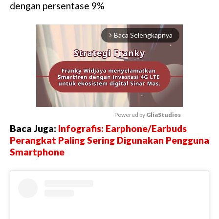
dengan persentase 9%
Baca Selengkapnya
arrow_forward_ios
Powered by 
GliaStudios
Baca Juga:
Infografis: Earphone/Earbuds
M
Perangkat Paling Sering Digunakan Pengguna
u
Smartphone
t
e