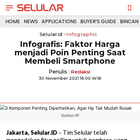
HOME
NEWS
APPLICATIONS
BUYER’S GUIDE
BINCAN
Selular.id -
Infographic
Infografis: Faktor Harga
menjadi Poin Penting Saat
Membeli Smartphone
Penulis :
Redaksi
30 November 2021 16:00 WIB
Ilustrasi HP
Jakarta, Selular.ID
– Tim Selular telah
mengadakan fitur polling untuk pembaca, yang