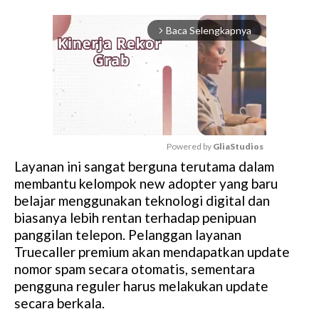
Baca Selengkapnya
arrow_forward_ios
Powered by 
GliaStudios
Layanan ini sangat berguna terutama dalam
M
membantu kelompok new adopter yang baru
u
belajar menggunakan teknologi digital dan
t
biasanya lebih rentan terhadap penipuan
e
panggilan telepon. Pelanggan layanan
Truecaller premium akan mendapatkan update
nomor spam secara otomatis, sementara
pengguna reguler harus melakukan update
secara berkala.