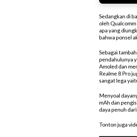
Sedangkan di bal
oleh Qualcomm 
apa yang diung
bahwa ponsel a
Sebagai tambaha
pendahulunya yai
Amoled dan meng
Realme 8 Pro j
sangat lega yai
Menyoal dayanya
mAh dan pengisi
daya penuh dari
Tonton juga vide