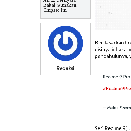
Air 2, Ternyata
Bakal Gunakan
Chipset Ini
Berdasarkan boc
disinyalir baka
pendahulunya, y
Redaksi
Realme 9 Pro 
#Realme9Pro
— Mukul Sharm
Seri Realme 9 j