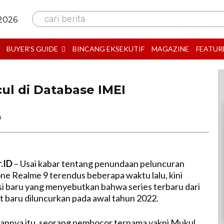
cari berita
 2026
BUYER’S GUIDE
BINCANG EKSEKUTIF
MAGAZINE
FEATUR
ul di Database IMEI
B
r.ID
– Usai kabar tentang penundaan peluncuran
ne Realme 9 terendus beberapa waktu lalu, kini
i baru yang menyebutkan bahwa series terbaru dari
 baru diluncurkan pada awal tahun 2022.
rannya itu, seorang pembocor ternama yakni Mukul