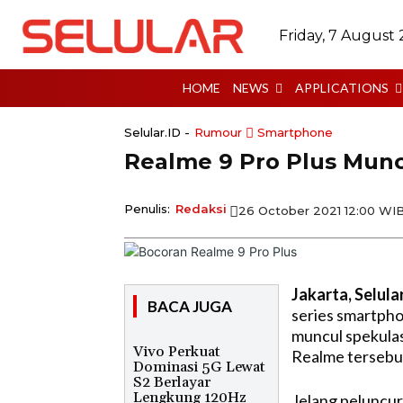
Friday, 7 August
HOME
NEWS
APPLICATIONS
Selular.ID -
Rumour
Smartphone
Realme 9 Pro Plus Munc
Penulis:
Redaksi
26 October 2021 12:00 WI
Jakarta, Selula
BACA JUGA
series smartpho
muncul spekulas
Vivo Perkuat
Realme tersebut
Dominasi 5G Lewat
S2 Berlayar
Lengkung 120Hz
Jelang peluncu