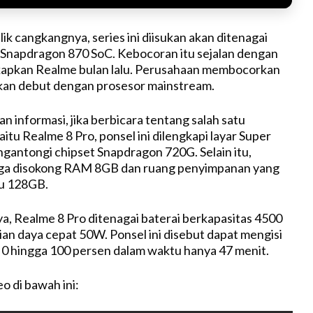
ik cangkangnya, series ini diisukan akan ditenagai
Snapdragon 870 SoC. Kebocoran itu sejalan dengan
kapkan Realme bulan lalu. Perusahaan membocorkan
kan debut dengan prosesor mainstream.
n informasi, jika berbicara tentang salah satu
tu Realme 8 Pro, ponsel ini dilengkapi layar Super
antongi chipset Snapdragon 720G. Selain itu,
uga disokong RAM 8GB dan ruang penyimpanan yang
tu 128GB.
, Realme 8 Pro ditenagai baterai berkapasitas 4500
an daya cepat 50W. Ponsel ini disebut dapat mengisi
 0 hingga 100 persen dalam waktu hanya 47 menit.
o di bawah ini: