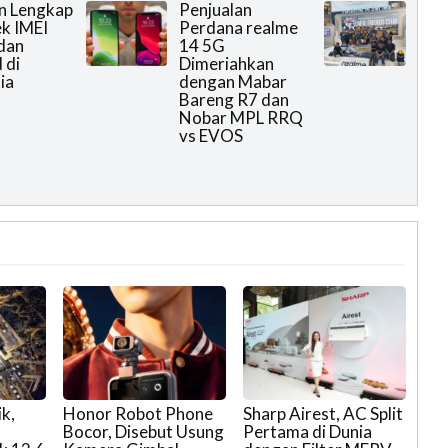
n Lengkap
Penjualan
k IMEI
Perdana realme
dan
14 5G
 di
Dimeriahkan
ia
dengan Mabar
Bareng R7 dan
Nobar MPL RRQ
vs EVOS
k,
Honor Robot Phone
Sharp Airest, AC Split
Bocor, Disebut Usung
Pertama di Dunia