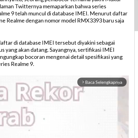
i laman Twitternya memaparkan bahwa series
me 9 telah muncul di database IMEI. Menurut daftar
ne Realme dengan nomor model RMX3393 baru saja
aftar di database IMEI tersebut diyakini sebagai
us yang akan datang. Sayangnya, sertifikasi IMEI
ngungkap bocoran mengenai detail spesifikasi yang
ries Realme 9.
Baca Selengkapnya
arrow_forward_ios