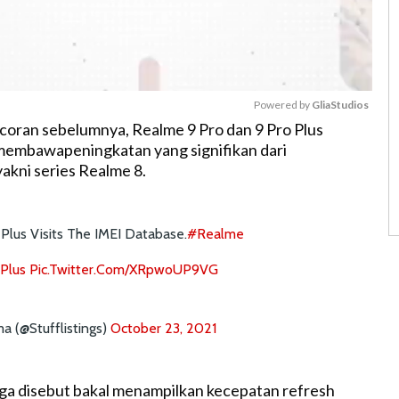
Powered by 
GliaStudios
oran sebelumnya, Realme 9 Pro dan 9 Pro Plus
l membawapeningkatan yang signifikan dari
M
akni series Realme 8.
u
t
e
Plus Visits The IMEI Database.
#Realme
Plus
Pic.twitter.com/XRpwoUP9VG
a (@stufflistings)
October 23, 2021
uga disebut bakal menampilkan kecepatan refresh