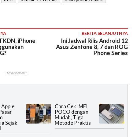
NYA
BERITA SELANJUTNYA
 TKDN, iPhone
Ini Jadwal Rilis Android 12
ggunakan
Asus Zenfone 8, 7 dan ROG
4G?
Phone Series
- Advertisement 1-
: Apple
Cara Cek IMEI
Pasar
POCO dengan
m
Mudah, Tiga
ia Sejak
Metode Praktis
I