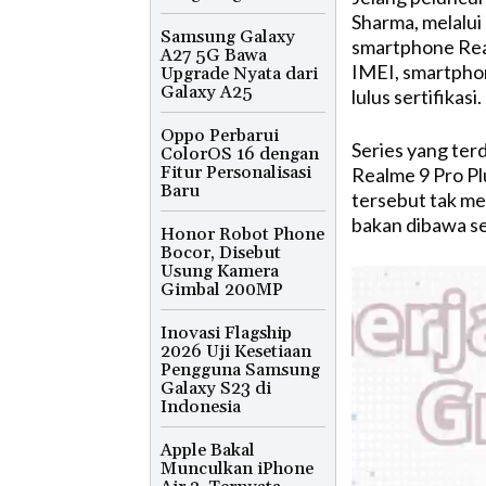
Sharma, melalu
Samsung Galaxy
smartphone Real
A27 5G Bawa
IMEI, smartpho
Upgrade Nyata dari
Galaxy A25
lulus sertifikasi.
Oppo Perbarui
Series yang terd
ColorOS 16 dengan
Fitur Personalisasi
Realme 9 Pro Pl
Baru
tersebut tak me
bakan dibawa se
Honor Robot Phone
Bocor, Disebut
Usung Kamera
Gimbal 200MP
Inovasi Flagship
2026 Uji Kesetiaan
Pengguna Samsung
Galaxy S23 di
Indonesia
Apple Bakal
Munculkan iPhone