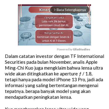
Baca Selengkapnya
arrow_forward_ios
Powered by 
GliaStudios
Dalam catatan investor dengan TF International
M
Securities pada bulan November, analis Apple
u
Ming-Chi Kuo juga mengklaim bahwa lensa ultra
t
wide akan ditingkatkan ke aperture ƒ / 1.8,
e
tetapi hanya pada model iPhone 13 Pro, jadi ada
informasi yang saling bertentangan mengenai
tepatnya. berapa banyak model yang akan
mendapatkan peningkatan lensa.