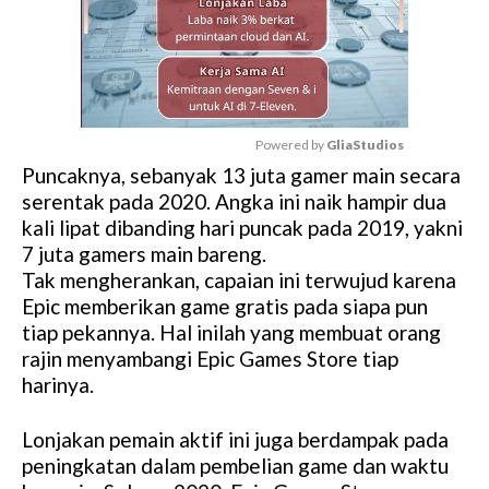
Powered by 
GliaStudios
Puncaknya, sebanyak 13 juta gamer main secara
M
serentak pada 2020. Angka ini naik hampir dua
u
kali lipat dibanding hari puncak pada 2019, yakni
t
7 juta gamers main bareng.
e
Tak mengherankan, capaian ini terwujud karena
Epic memberikan game gratis pada siapa pun
tiap pekannya. Hal inilah yang membuat orang
rajin menyambangi Epic Games Store tiap
harinya.
Lonjakan pemain aktif ini juga berdampak pada
peningkatan dalam pembelian game dan waktu