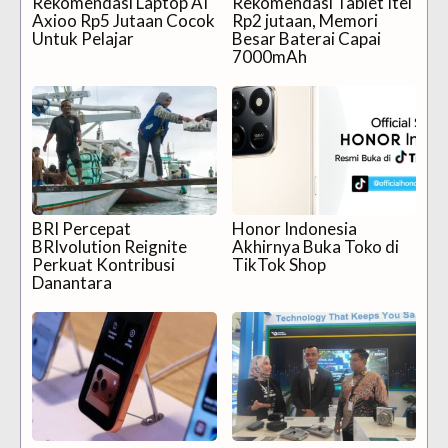
Rekomendasi Laptop AI
Rekomendasi Tablet Itel
Axioo Rp5 Jutaan Cocok
Rp2 jutaan, Memori
Untuk Pelajar
Besar Baterai Capai
7000mAh
BRI Percepat
Honor Indonesia
BRIvolution Reignite
Akhirnya Buka Toko di
Perkuat Kontribusi
TikTok Shop
Danantara