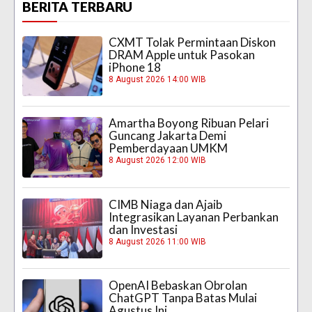
BERITA TERBARU
CXMT Tolak Permintaan Diskon
DRAM Apple untuk Pasokan
iPhone 18
8 August 2026 14:00 WIB
Amartha Boyong Ribuan Pelari
Guncang Jakarta Demi
Pemberdayaan UMKM
8 August 2026 12:00 WIB
CIMB Niaga dan Ajaib
Integrasikan Layanan Perbankan
dan Investasi
8 August 2026 11:00 WIB
OpenAI Bebaskan Obrolan
ChatGPT Tanpa Batas Mulai
Agustus Ini