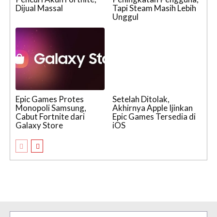
Dijual Massal
Tapi Steam Masih Lebih
Unggul
Epic Games Protes
Setelah Ditolak,
Monopoli Samsung,
Akhirnya Apple Ijinkan
Cabut Fortnite dari
Epic Games Tersedia di
Galaxy Store
iOS