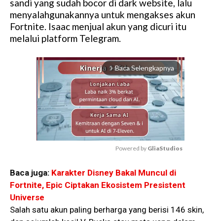
sandi yang sudah bocor di dark website, lalu
menyalahgunakannya untuk mengakses akun
Fortnite. Isaac menjual akun yang dicuri itu
melalui platform Telegram.
Baca Selengkapnya
arrow_forward_ios
Powered by 
GliaStudios
M
Baca juga:
Karakter Disney Bakal Muncul di
u
Fortnite, Epic Ciptakan Ekosistem Presistent
t
Universe
e
Salah satu akun paling berharga yang berisi 146 skin,