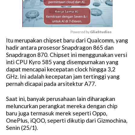
Powered by 
GliaStudios
Itu merupakan chipset baru dari Qualcomm, yang
M
hadir antara prosesor Snapdragon 865 dan
u
Snapdragon 870. Chipset ini menggunakan versi
t
inti CPU Kyro 585 yang disempurnakan yang
e
dapat mencapai kecepatan clock hingga 3,2
GHz. Ini adalah kecepatan jam tertinggi yang
pernah dicapai pada arsitektur A77.
Saat ini, banyak perusahaan lain diharapkan
meluncurkan perangkat mereka dengan chip
baru juga termasuk merek seperti Oppo,
OnePlus, iQOO, seperti dikutip dari Gizmochina,
Senin (25/1).