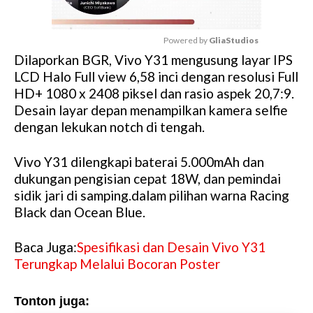
Powered by 
GliaStudios
Dilaporkan BGR, Vivo Y31 mengusung layar IPS
M
LCD Halo Full view 6,58 inci dengan resolusi Full
u
HD+ 1080 x 2408 piksel dan rasio aspek 20,7:9.
t
Desain layar depan menampilkan kamera selfie
e
dengan lekukan notch di tengah.
Vivo Y31 dilengkapi baterai 5.000mAh dan
dukungan pengisian cepat 18W, dan pemindai
sidik jari di samping.dalam pilihan warna Racing
Black dan Ocean Blue.
Baca Juga:
Spesifikasi dan Desain Vivo Y31
Terungkap Melalui Bocoran Poster
Tonton juga: