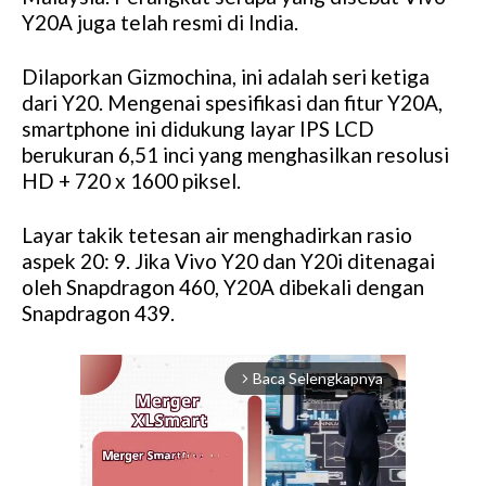
Y20A juga telah resmi di India.
Dilaporkan Gizmochina, ini adalah seri ketiga
dari Y20. Mengenai spesifikasi dan fitur Y20A,
smartphone ini didukung layar IPS LCD
berukuran 6,51 inci yang menghasilkan resolusi
HD + 720 x 1600 piksel.
Layar takik tetesan air menghadirkan rasio
aspek 20: 9. Jika Vivo Y20 dan Y20i ditenagai
oleh Snapdragon 460, Y20A dibekali dengan
Snapdragon 439.
Baca Selengkapnya
arrow_forward_ios