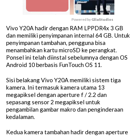
Powered by 
GliaStudios
Vivo Y20A hadir dengan RAM LPPDR4x 3 GB
M
dan memiliki penyimpanan internal 64 GB. Untuk
u
penyimpanan tambahan, pengguna bisa
t
menambahkan kartu microSD ke perangkat.
e
Ponsel ini telah diinstal sebelumnya dengan OS
Android 10 berbasis FunTouch OS 11.
Sisi belakang Vivo Y20A memiliki sistem tiga
kamera. Ini termasuk kamera utama 13
megapiksel dengan aperture f / 2.2 dan
sepasang sensor 2 megapiksel untuk
pengambilan gambar makro dan penginderaan
kedalaman.
Kedua kamera tambahan hadir dengan aperture