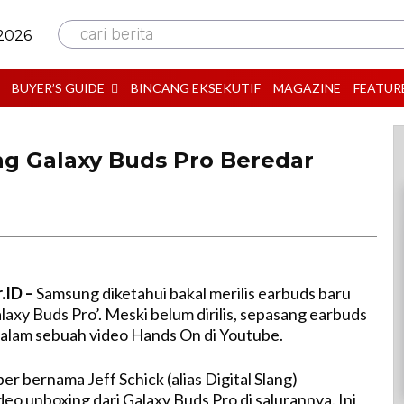
cari berita
 2026
BUYER’S GUIDE
BINCANG EKSEKUTIF
MAGAZINE
FEATUR
g Galaxy Buds Pro Beredar
.ID –
Samsung diketahui bakal merilis earbuds baru
alaxy Buds Pro’. Meski belum dirilis, sepasang earbuds
 dalam sebuah video Hands On di Youtube.
r bernama Jeff Schick (alias Digital Slang)
o unboxing dari Galaxy Buds Pro di salurannya. Ini