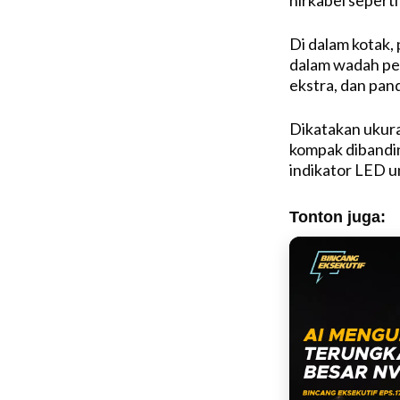
nirkabel sepert
Di dalam kotak
dalam wadah peng
ekstra, dan pan
Dikatakan ukura
kompak dibandin
indikator LED u
Tonton juga: