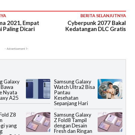
NYA
BERITA SELANJUTNYA
ma 2021, Empat
Cyberpunk 2077 Bakal
 Paling Dicari
Kedatangan DLC Gratis
- Advertisement 1-
g Galaxy
Samsung Galaxy
 Bawa
Watch Ultra2 Bisa
e Nyata
Pantau
laxy A25
Kesehatan
Sepanjang Hari
Fold Z8
Samsung Galaxy
n
Z Fold8 Tampil
gi yang
dengan Desain
g
Fresh dan Ringan