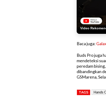
Video Rekomen
Baca juga:
Gala
Buds Pro juga h
mendeteksi sua
peredam bising,
dibandingkan de
GSMarena, Selas
Hands O
TAGS