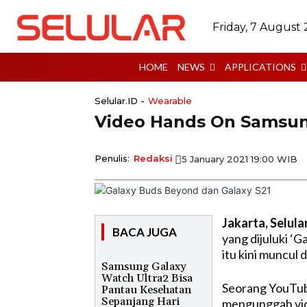
Friday, 7 August
HOME
NEWS
APPLICATIONS
Selular.ID -
Wearable
Video Hands On Samsun
Penulis:
Redaksi
5 January 2021 19:00 WIB
Jakarta, Selular
BACA JUGA
yang dijuluki ‘G
itu kini muncul
Samsung Galaxy
Watch Ultra2 Bisa
Seorang YouTube
Pantau Kesehatan
Sepanjang Hari
mengunggah vide