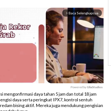
Baca Selengkapnya
arrow_forward_ios
Powered by 
GliaStudios
si mengonfirmasi daya tahan 5 jam dan total 18 jam
engisi daya serta peringkat IPX7, kontrol sentuh
M
redam bising aktif. Mereka juga mendukung pengisian
u