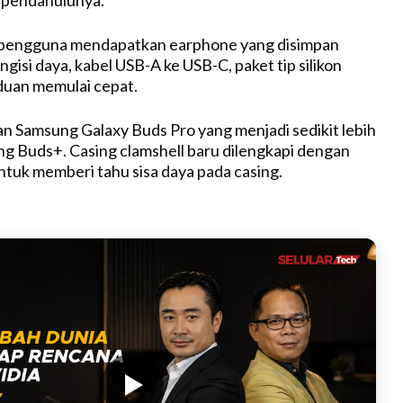
i pendahulunya.
t
e
, pengguna mendapatkan earphone yang disimpan
isi daya, kabel USB-A ke USB-C, paket tip silikon
duan memulai cepat.
n Samsung Galaxy Buds Pro yang menjadi sedikit lebih
g Buds+. Casing clamshell baru dilengkapi dengan
ntuk memberi tahu sisa daya pada casing.