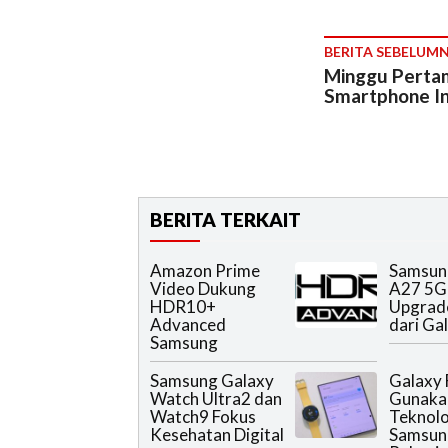
BERITA SEBELUM
Minggu Perta
Smartphone Ini
BERITA TERKAIT
Amazon Prime
Samsun
Video Dukung
A27 5G
HDR10+
Upgrad
Advanced
dari Ga
Samsung
Samsung Galaxy
Galaxy 
Watch Ultra2 dan
Gunaka
Watch9 Fokus
Teknolo
Kesehatan Digital
Samsun