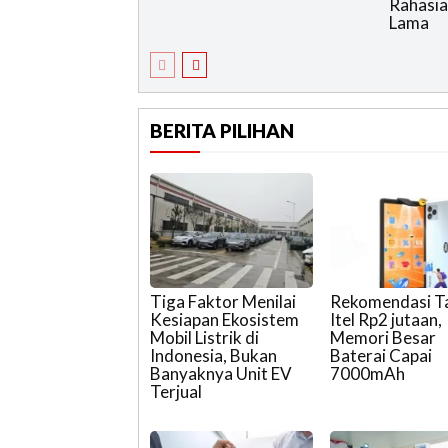
Rahasia
Lama
BERITA PILIHAN
Tiga Faktor Menilai
Rekomendasi T
Kesiapan Ekosistem
Itel Rp2 jutaan,
Mobil Listrik di
Memori Besar
Indonesia, Bukan
Baterai Capai
Banyaknya Unit EV
7000mAh
Terjual