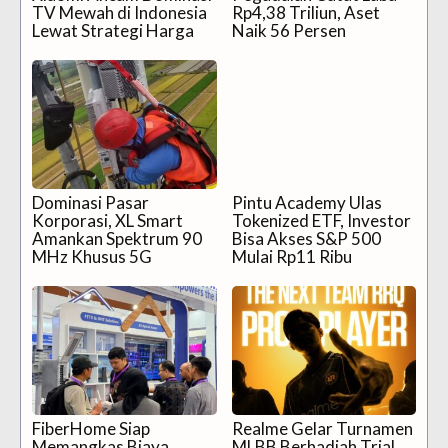
TV Mewah di Indonesia
Rp4,38 Triliun, Aset
Lewat Strategi Harga
Naik 56 Persen
Dominasi Pasar
Pintu Academy Ulas
Korporasi, XL Smart
Tokenized ETF, Investor
Amankan Spektrum 90
Bisa Akses S&P 500
MHz Khusus 5G
Mulai Rp11 Ribu
FiberHome Siap
Realme Gelar Turnamen
Memangkas Biaya
MLBB Berhadiah Trial