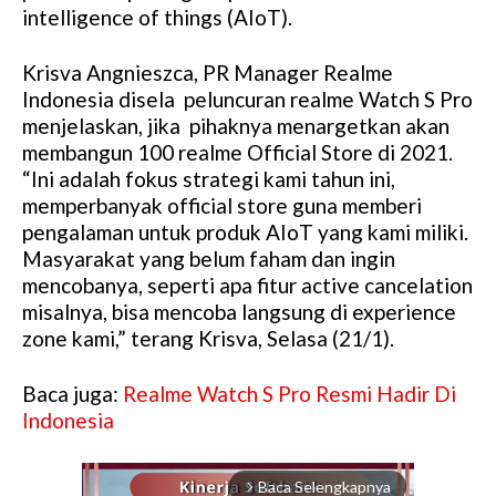
intelligence of things (AIoT).
Krisva Angnieszca, PR Manager Realme
Indonesia disela peluncuran realme Watch S Pro
menjelaskan, jika pihaknya menargetkan akan
membangun 100 realme Official Store di 2021.
“Ini adalah fokus strategi kami tahun ini,
memperbanyak official store guna memberi
pengalaman untuk produk AIoT yang kami miliki.
Masyarakat yang belum faham dan ingin
mencobanya, seperti apa fitur active cancelation
misalnya, bisa mencoba langsung di experience
zone kami,” terang Krisva, Selasa (21/1).
Baca juga:
Realme Watch S Pro Resmi Hadir Di
Indonesia
Baca Selengkapnya
arrow_forward_ios