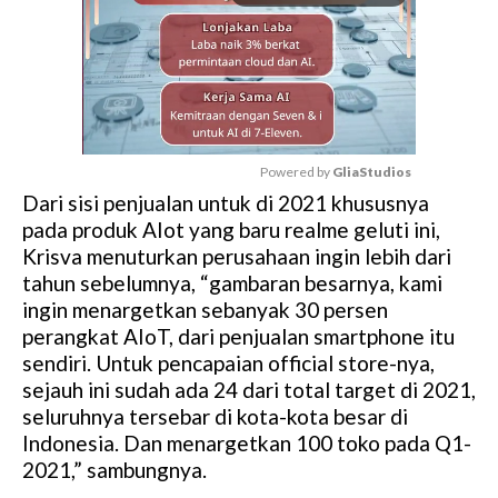
Powered by 
GliaStudios
Dari sisi penjualan untuk di 2021 khususnya
M
pada produk AIot yang baru realme geluti ini,
u
Krisva menuturkan perusahaan ingin lebih dari
t
tahun sebelumnya, “gambaran besarnya, kami
e
ingin menargetkan sebanyak 30 persen
perangkat AIoT, dari penjualan smartphone itu
sendiri. Untuk pencapaian official store-nya,
sejauh ini sudah ada 24 dari total target di 2021,
seluruhnya tersebar di kota-kota besar di
Indonesia. Dan menargetkan 100 toko pada Q1-
2021,” sambungnya.