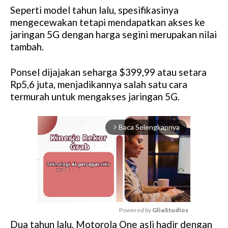
Seperti model tahun lalu, spesifikasinya
mengecewakan tetapi mendapatkan akses ke
jaringan 5G dengan harga segini merupakan nilai
tambah.
Ponsel dijajakan seharga $399,99 atau setara
Rp5,6 juta, menjadikannya salah satu cara
termurah untuk mengakses jaringan 5G.
Baca Selengkapnya
arrow_forward_ios
Powered by 
GliaStudios
Dua tahun lalu, Motorola One asli hadir dengan