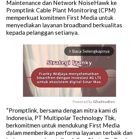
Maintenance dan Network NoiseHawk ke
Promptlink Cable Plant Monitoring (CPM)
memperkuat komitmen First Media untuk
menyediakan layanan broadband berkualitas
kepada pelanggan setianya.
Baca Selengkapnya
arrow_forward_ios
Powered by 
GliaStudios
“Promptlink, bersama dengan mitra kami di
M
Indonesia, PT Multipolar Technology Tbk,
u
berkomitmen untuk mendukung First Media
t
dalam memberikan performa layanan terbaik dan
e