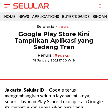
HOME
NEWS
APPLICATIONS
BUYER’S GUIDE
BINCAN
Selular.id -
News
Google Play Store Kini
Tampilkan Aplikasi yang
Sedang Tren
Penulis :
Redaksi
18 January 2021 17:00 WIB
Jakarta, Selular.ID –
Google terus
mengembangkan seluruh layanan miliknya,
seperti layanan Play Store. Toko aplikasi Google
itu menampilkan sebuah ikon baru yang