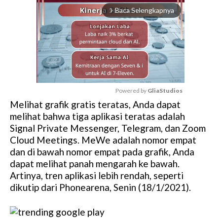
Baca Selengkapnya
arrow_forward_ios
Powered by 
GliaStudios
Melihat grafik gratis teratas, Anda dapat
M
melihat bahwa tiga aplikasi teratas adalah
u
Signal Private Messenger, Telegram, dan Zoom
t
Cloud Meetings. MeWe adalah nomor empat
e
dan di bawah nomor empat pada grafik, Anda
dapat melihat panah mengarah ke bawah.
Artinya, tren aplikasi lebih rendah, seperti
dikutip dari Phonearena, Senin (18/1/2021).