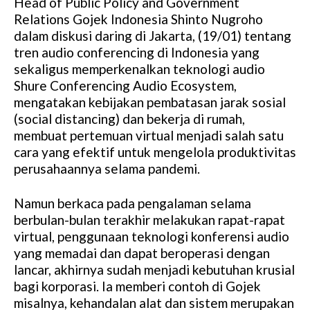
Head of Public Policy and Government
M
Relations Gojek Indonesia Shinto Nugroho
u
dalam diskusi daring di Jakarta, (19/01) tentang
t
tren audio conferencing di Indonesia yang
e
sekaligus memperkenalkan teknologi audio
Shure Conferencing Audio Ecosystem,
mengatakan kebijakan pembatasan jarak sosial
(social distancing) dan bekerja di rumah,
membuat pertemuan virtual menjadi salah satu
cara yang efektif untuk mengelola produktivitas
perusahaannya selama pandemi.
Namun berkaca pada pengalaman selama
berbulan-bulan terakhir melakukan rapat-rapat
virtual, penggunaan teknologi konferensi audio
yang memadai dan dapat beroperasi dengan
lancar, akhirnya sudah menjadi kebutuhan krusial
bagi korporasi. Ia memberi contoh di Gojek
misalnya, kehandalan alat dan sistem merupakan