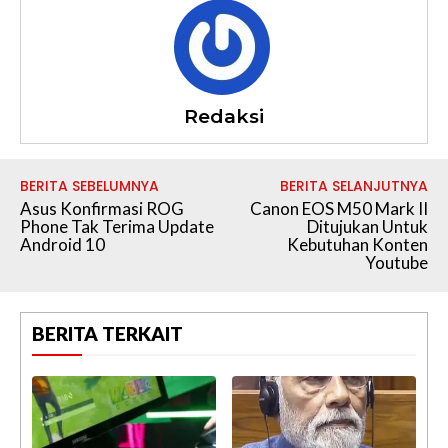
Redaksi
BERITA SEBELUMNYA
BERITA SELANJUTNYA
Asus Konfirmasi ROG
Canon EOS M50 Mark II
Phone Tak Terima Update
Ditujukan Untuk
Android 10
Kebutuhan Konten
Youtube
BERITA TERKAIT