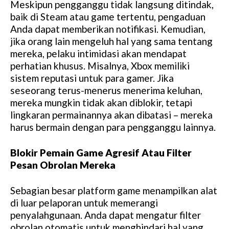
Meskipun pengganggu tidak langsung ditindak,
baik di Steam atau game tertentu, pengaduan
Anda dapat memberikan notifikasi. Kemudian,
jika orang lain mengeluh hal yang sama tentang
mereka, pelaku intimidasi akan mendapat
perhatian khusus. Misalnya, Xbox memiliki
sistem reputasi untuk para gamer. Jika
seseorang terus-menerus menerima keluhan,
mereka mungkin tidak akan diblokir, tetapi
lingkaran permainannya akan dibatasi – mereka
harus bermain dengan para pengganggu lainnya.
Blokir Pemain Game Agresif Atau Filter
Pesan Obrolan Mereka
Sebagian besar platform game menampilkan alat
di luar pelaporan untuk memerangi
penyalahgunaan. Anda dapat mengatur filter
obrolan otomatis untuk menghindari hal yang