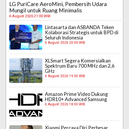
LG PuriCare AeroMini, Pembersih Udara
Mungil untuk Ruang Minimalis
6 August 2026 21:00 WIB
Lintasarta dan ASBANDA Teken
Kolaborasi Strategis untuk BPD di
Seluruh Indonesia
6 August 2026 20:00 WIB
XLSmart Segera Komersialkan
Spektrum Baru 700 MHz dan 2,6
GHz
6 August 2026 19:00 WIB
Amazon Prime Video Dukung
HDR10+ Advanced Samsung
6 August 2026 18:00 WIB
Xiaomi Percaya Diri Perbesar