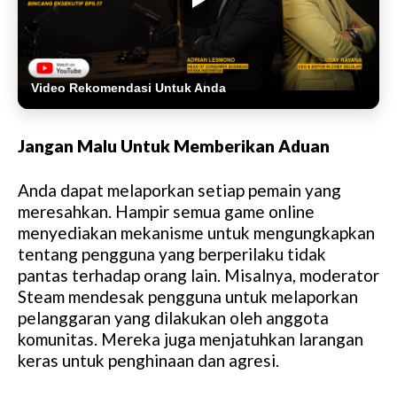
Video Rekomendasi Untuk Anda
Jangan Malu Untuk Memberikan Aduan
Anda dapat melaporkan setiap pemain yang
meresahkan. Hampir semua game online
menyediakan mekanisme untuk mengungkapkan
tentang pengguna yang berperilaku tidak
pantas terhadap orang lain. Misalnya, moderator
Steam mendesak pengguna untuk melaporkan
pelanggaran yang dilakukan oleh anggota
komunitas. Mereka juga menjatuhkan larangan
keras untuk penghinaan dan agresi.