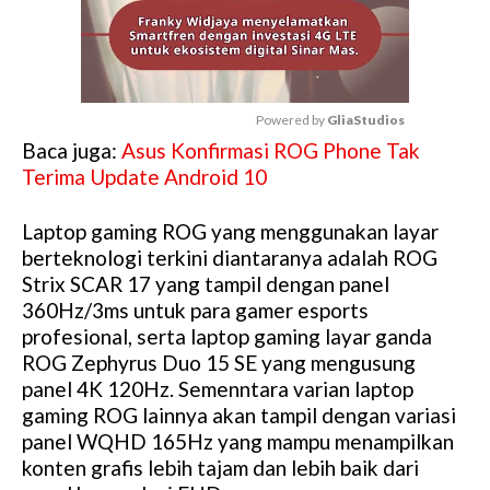
Powered by 
GliaStudios
Baca juga:
Asus Konfirmasi ROG Phone Tak
M
Terima Update Android 10
u
t
Laptop gaming ROG yang menggunakan layar
e
berteknologi terkini diantaranya adalah ROG
Strix SCAR 17 yang tampil dengan panel
360Hz/3ms untuk para gamer esports
profesional, serta laptop gaming layar ganda
ROG Zephyrus Duo 15 SE yang mengusung
panel 4K 120Hz. Semenntara varian laptop
gaming ROG lainnya akan tampil dengan variasi
panel WQHD 165Hz yang mampu menampilkan
konten grafis lebih tajam dan lebih baik dari