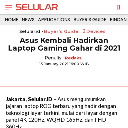
HOME
NEWS
APPLICATIONS
BUYER’S GUIDE
BINCAN
Selular.id -
Buyer's Guide
Devices
Asus Kembali Hadirkan
Laptop Gaming Gahar di 2021
Penulis :
Redaksi
13 January 2021 16:00 WIB
Jakarta, Selular.ID
– Asus mengumumkan
jajaran laptop ROG terbaru yang hadir dengan
teknologi layar terkini, mulai dari layar dengan
panel 4K 120Hz, WQHD 165Hz, dan FHD
360Hz.