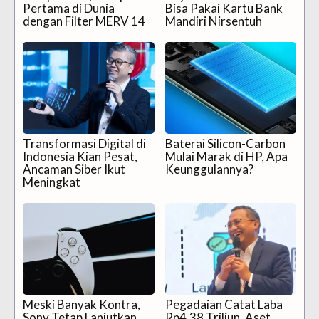
Pertama di Dunia
Bisa Pakai Kartu Bank
dengan Filter MERV 14
Mandiri Nirsentuh
Transformasi Digital di
Baterai Silicon-Carbon
Indonesia Kian Pesat,
Mulai Marak di HP, Apa
Ancaman Siber Ikut
Keunggulannya?
Meningkat
Meski Banyak Kontra,
Pegadaian Catat Laba
Sony Tetap Lanjutkan
Rp4,38 Triliun, Aset