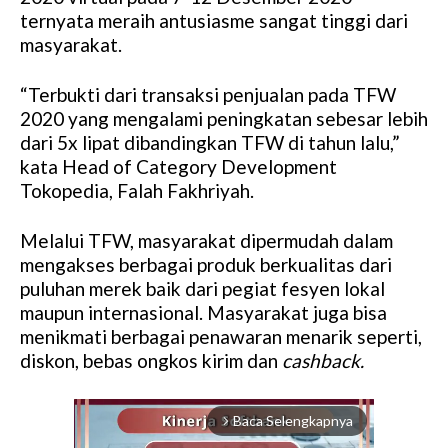
ternyata meraih antusiasme sangat tinggi dari
masyarakat.
“Terbukti dari
transaksi penjualan pada TFW
2020 yang mengalami peningkatan sebesar lebih
dari 5x lipat dibandingkan TFW di tahun lalu,”
kata
Head of Category Development
Tokopedia, Falah Fakhriyah.
Melalui TFW, masyarakat dipermudah dalam
mengakses berbagai produk berkualitas dari
puluhan merek baik dari pegiat fesyen lokal
maupun internasional. Masyarakat juga bisa
menikmati berbagai penawaran menarik seperti,
diskon, bebas ongkos kirim dan
cashback.
Baca Selengkapnya
arrow_forward_ios