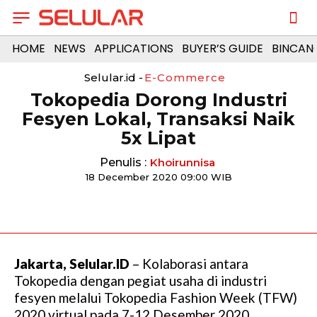
HOME
NEWS
APPLICATIONS
BUYER’S GUIDE
BINCAN
Selular.id -
E-Commerce
Tokopedia Dorong Industri
Fesyen Lokal, Transaksi Naik
5x Lipat
Penulis :
Khoirunnisa
18 December 2020 09:00 WIB
Jakarta, Selular.ID
– Kolaborasi antara
Tokopedia dengan pegiat usaha di industri
fesyen melalui Tokopedia Fashion Week (TFW)
2020 virtual pada 7-12 Desember 2020