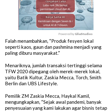
Powered by 
GliaStudios
Falah menambahkan, “Produk fesyen lokal
M
seperti kaos, gaun dan pashmina menjadi yang
u
paling diburu masyarakat.”
t
e
Menariknya, jumlah transaksi tertinggi selama
TFW 2020 dipegang oleh merek-merek lokal,
yaitu Batik Kultur, Zaskia Mecca, Torch, Smith
Berlin dan UBS Lifestyle.
Pemilik ZM Zaskia Mecca, Haykal Kamil
,
mengungkapkan, “Sejak awal pandemi, banyak
penyesuaian yang kami lakukan agar bisnis tetap