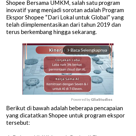
Shopee Bersama UMKM, salah satu program
inovatif yang menjadi sorotan adalah Program
Ekspor Shopee “Dari Lokal untuk Global” yang
telah diimplementasikan dari tahun 2019 dan
terus berkembang hingga sekarang.
Baca Selengkapnya
arrow_forward_ios
Powered by 
GliaStudios
Berikut di bawah adalah beberapa pencapaian
M
yang dicatatkan Shopee untuk program ekspor
u
tersebut:
t
e