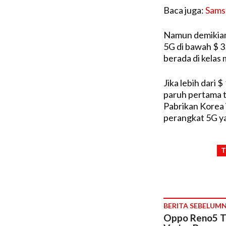
Baca juga:
Sams
Namun demikian
5G di bawah $ 3
berada di kelas
Jika lebih dari 
paruh pertama t
Pabrikan Korea i
perangkat 5G ya
BERITA SEBELUM
Oppo Reno5 T