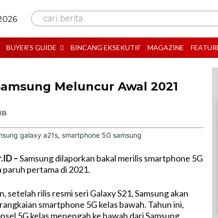
cari berita
 2026
BUYER’S GUIDE
BINCANG EKSEKUTIF
MAGAZINE
FEATUR
amsung Meluncur Awal 2021
IB
r.ID –
Samsung dilaporkan bakal merilis smartphone 5G
a paruh pertama di 2021.
 setelah rilis resmi seri Galaxy S21, Samsung akan
angkaian smartphone 5G kelas bawah. Tahun ini,
onsel 5G kelas menengah ke bawah dari Samsung