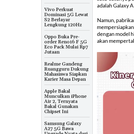
adalah Galaxy A
Vivo Perkuat
Dominasi 5G Lewat
S2 Berlayar
Namun, pabrikan
Lengkung 120Hz
mempersiapkan 
dengan model hi
Oppo Buka Pre-
akan mempertah
order Reno16 F 5G
Eco Pack Mulai Rp7
Jutaan
Realme Gandeng
Ruangguru Dukung
Mahasiswa Siapkan
Karier Masa Depan
Apple Bakal
Munculkan iPhone
Air 2, Ternyata
Bakal Gunakan
Chipset Ini
Samsung Galaxy
A27 5G Bawa
Upgrade Nyata dari