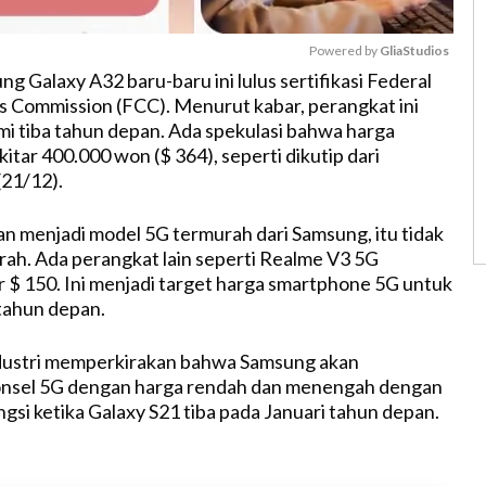
Powered by 
GliaStudios
ung Galaxy A32 baru-baru ini lulus sertifikasi Federal
 Commission (FCC). Menurut kabar, perangkat ini
M
mi tiba tahun depan. Ada spekulasi bahwa harga
u
kitar 400.000 won ($ 364), seperti dikutip dari
t
(21/12).
e
an menjadi model 5G termurah dari Samsung, itu tidak
h. Ada perangkat lain seperti Realme V3 5G
r $ 150. Ini menjadi target harga smartphone 5G untuk
tahun depan.
dustri memperkirakan bahwa Samsung akan
nsel 5G dengan harga rendah dan menengah dengan
gsi ketika Galaxy S21 tiba pada Januari tahun depan.