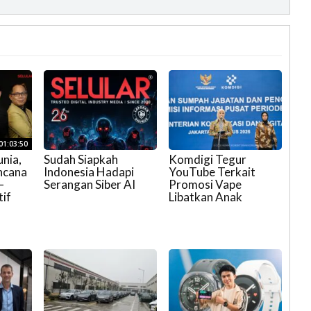
01:03:50
nia,
Sudah Siapkah
Komdigi Tegur
ncana
Indonesia Hadapi
YouTube Terkait
–
Serangan Siber AI
Promosi Vape
tif
Libatkan Anak