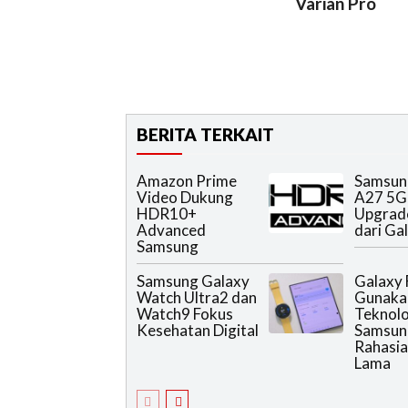
Varian Pro
BERITA TERKAIT
Amazon Prime
Samsun
Video Dukung
A27 5G
HDR10+
Upgrad
Advanced
dari Ga
Samsung
Samsung Galaxy
Galaxy 
Watch Ultra2 dan
Gunaka
Watch9 Fokus
Teknolo
Kesehatan Digital
Samsun
Rahasia
Lama