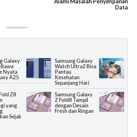
Alami Masalah Penyimpanan
Data
- Advertisement 1-
g Galaxy
Samsung Galaxy
 Bawa
Watch Ultra2 Bisa
e Nyata
Pantau
laxy A25
Kesehatan
Sepanjang Hari
Fold Z8
Samsung Galaxy
n
Z Fold8 Tampil
gi yang
dengan Desain
g
Fresh dan Ringan
kan Sejak