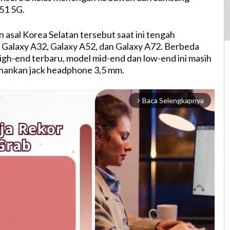
51 5G.
 asal Korea Selatan tersebut saat ini tengah
Galaxy A32, Galaxy A52, dan Galaxy A72. Berbeda
gh-end terbaru, model mid-end dan low-end ini masih
ankan jack headphone 3,5 mm.
Baca Selengkapnya
arrow_forward_ios