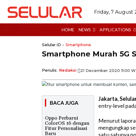
Friday, 7 August
HOME
NEWS
APPLICATIONS
Selular.ID -
Smartphone
Smartphone Murah 5G S
Penulis:
Redaksi
21 December 2020 11:00 W
Jakarta, Selula
BACA JUGA
entry-level pad
Oppo Perbarui
Menurut laporan,
ColorOS 16 dengan
mengungkap ser
Fitur Personalisasi
Baru
satu-satunya p