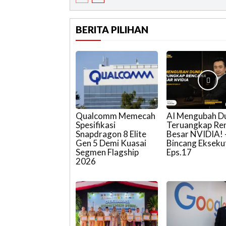
BERITA PILIHAN
Qualcomm Memecah
AI Mengubah Du
Spesifikasi
Teruangkap Re
Snapdragon 8 Elite
Besar NVIDIA! 
Gen 5 Demi Kuasai
Bincang Ekseku
Segmen Flagship
Eps.17
2026