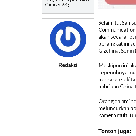
Galaxy A25
Selain itu, Sams
Communications
akan secara res
perangkat ini se
Gizchina, Senin 
Redaksi
Meskipun ini ak
sepenuhnya mura
berharga sekita
pabrikan China 
Orang dalam in
meluncurkan po
kamera multi fun
Tonton juga: