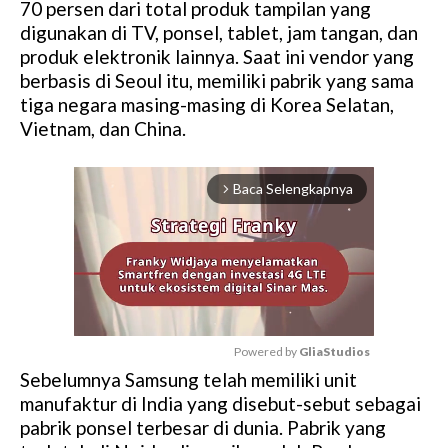
70 persen dari total produk tampilan yang
digunakan di TV, ponsel, tablet, jam tangan, dan
produk elektronik lainnya. Saat ini vendor yang
berbasis di Seoul itu, memiliki pabrik yang sama
tiga negara masing-masing di Korea Selatan,
Vietnam, dan China.
Baca Selengkapnya
arrow_forward_ios
Powered by 
GliaStudios
Sebelumnya Samsung telah memiliki unit
M
manufaktur di India yang disebut-sebut sebagai
u
pabrik ponsel terbesar di dunia. Pabrik yang
t