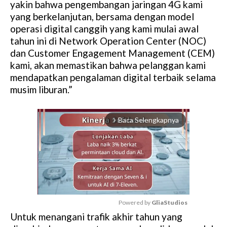
yakin bahwa pengembangan jaringan 4G kami
yang berkelanjutan, bersama dengan model
operasi digital canggih yang kami mulai awal
tahun ini di Network Operation Center (NOC)
dan Customer Engagement Management (CEM)
kami, akan memastikan bahwa pelanggan kami
mendapatkan pengalaman digital terbaik selama
musim liburan.”
Baca Selengkapnya
arrow_forward_ios
Powered by 
GliaStudios
Untuk menangani trafik akhir tahun yang
M