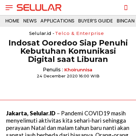
HOME
NEWS
APPLICATIONS
BUYER’S GUIDE
BINCAN
Selular.id -
Telco & Enterprise
Indosat Ooredoo Siap Penuhi
Kebutuhan Komunikasi
Digital saat Liburan
Penulis :
Khoirunnisa
24 December 2020 16:00 WIB
Jakarta, Selular.ID
– Pandemi COVID19 masih
menyelimuti aktivitas kita sehari-hari sehingga
perayaan Natal dan malam tahun baru nanti akan
sangat jauh berbeda dari biasanya. Orang-orang