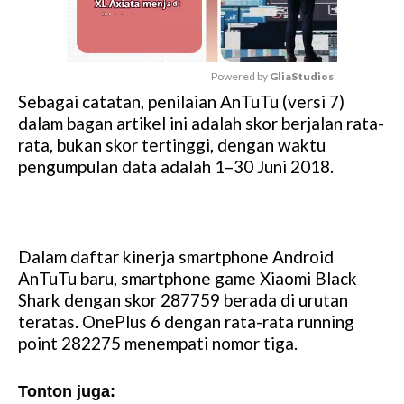
Powered by 
GliaStudios
Sebagai catatan, penilaian AnTuTu (versi 7)
M
dalam bagan artikel ini adalah skor berjalan rata-
u
rata, bukan skor tertinggi, dengan waktu
t
pengumpulan data adalah 1–30 Juni 2018.
e
Dalam daftar kinerja smartphone Android
AnTuTu baru, smartphone game Xiaomi Black
Shark dengan skor 287759 berada di urutan
teratas. OnePlus 6 dengan rata-rata running
point 282275 menempati nomor tiga.
Tonton juga: