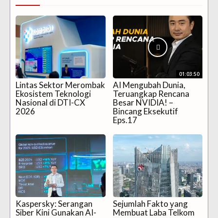
01:03:50
Lintas Sektor Merombak
AI Mengubah Dunia,
Ekosistem Teknologi
Teruangkap Rencana
Nasional di DTI-CX
Besar NVIDIA! –
2026
Bincang Eksekutif
Eps.17
Kaspersky: Serangan
Sejumlah Fakto yang
Siber Kini Gunakan AI-
Membuat Laba Telkom