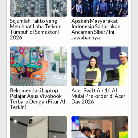
Sejumlah Fakto yang
Apakah Masyarakat
Membuat Laba Telkom
Indonesia Sadar akan
Tumbuh di Semester I
Ancaman Siber? Ini
2026
Jawabannya
Rekomendasi Laptop
Acer Swift Air 14 AI
Pelajar Asus Vivobook
Mulai Pre-order di Acer
Terbaru Dengan Fitur AI
Day 2026
Terkini