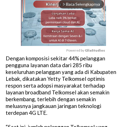
Baca Selengkapnya
arrow_forward_ios
Powered by 
GliaStudios
Dengan komposisi sekitar 44% pelanggan
M
pengguna layanan data dari 285 ribu
u
keseluruhan pelanggan yang ada di Kabupaten
t
Lebak, dikatakan Yetty Telkomsel optimis
e
respon serta adopsi masyarakat terhadap
layanan broadband Telkomsel akan semakin
berkembang, terlebih dengan semakin
meluasnya jangkauan jaringan teknologi
terdepan 4G LTE.
“Saat ini, jumlah pelanggan Telkomsel yang