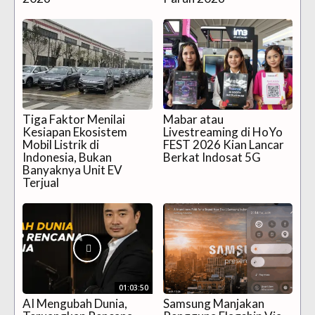
Tiga Faktor Menilai
Mabar atau
Kesiapan Ekosistem
Livestreaming di HoYo
Mobil Listrik di
FEST 2026 Kian Lancar
Indonesia, Bukan
Berkat Indosat 5G
Banyaknya Unit EV
Terjual
01:03:50
AI Mengubah Dunia,
Samsung Manjakan