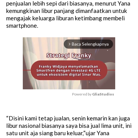
penjualan lebih sepi dari biasanya, menurut Yana
kemungkinan libur panjang dimanfaatkan untuk
mengajak keluarga liburan ketimbang membeli
smartphone.
Baca Selengkapnya
arrow_forward_ios
Powered by 
GliaStudios
M
u
“Disini kami tetap jualan, senin kemarin kan juga
t
libur nasional biasanya saya bisa jual lima unit, ini
e
satu unit aja siang baru keluar,”ujar Yana