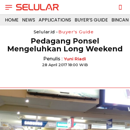
HOME
NEWS
APPLICATIONS
BUYER’S GUIDE
BINCAN
Selular.id -
Buyer's Guide
Pedagang Ponsel
Mengeluhkan Long Weekend
Penulis :
Yuni Riadi
28 April 2017 18:00 WIB